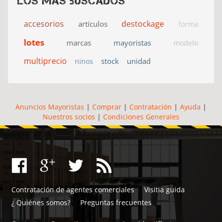
Los más buscados
accesorios
destockage
artículos
forma
lotes
marcas
mayoristas
modelo
multiprecio
stock
unidad
ninos
Anuncios Mayoristas
|
Comprar
|
Contratación
|
Ayuda
|
Nuestros socios
|
Condiciones Generales
Contratación de agentes comerciales
Visitia guida
¿ Quiénes somos?
Preguntas frecuentes