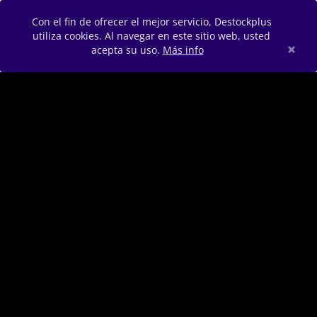
Con el fin de ofrecer el mejor servicio, Destockplus
utiliza cookies. Al navegar en este sitio web, usted
×
acepta su uso.
Más info