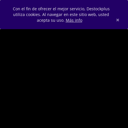
Con el fin de ofrecer el mejor servicio, Destockplus
utiliza cookies. Al navegar en este sitio web, usted
×
acepta su uso.
Más info