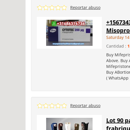
Reportar abuso
+156734
Misopros
Saturday 14
Cantidad :
1
Buy Mifepri
Above. Buy 
Mifepristone
Buy ABortion
( WhatsApp 
Reportar abuso
Lot 90 p
frabriq