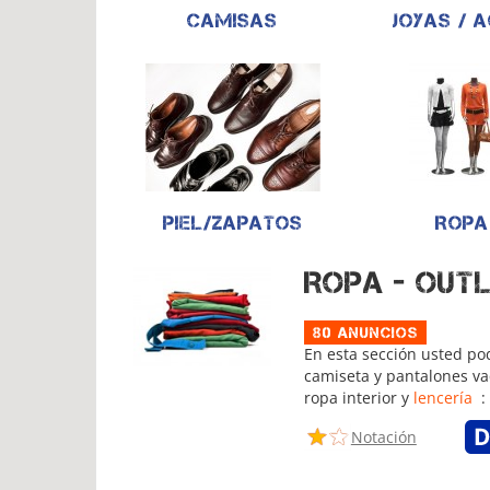
Camisas
Joyas / 
Piel/zapatos
Ropa
Ropa - Out
80 Anuncios
En esta sección usted po
camiseta y pantalones va
ropa interior y
lencería
: 
Notación