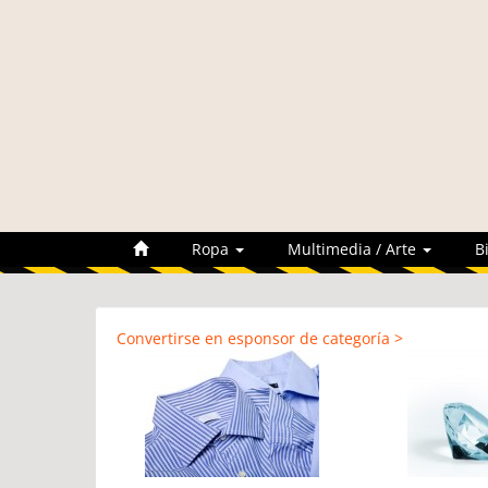
Ropa
Multimedia / Arte
B
Convertirse en esponsor de categoría >