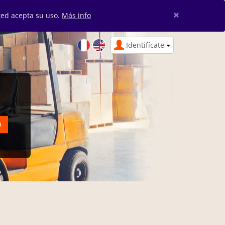
×
sted acepta su uso.
Más info
Identifícate