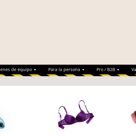
ienes de equipo
Para la persona
Pro / B2B
Va