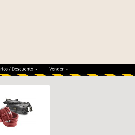
rios / Descuento
Vender