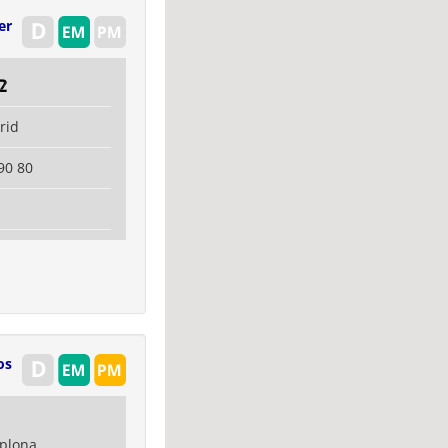
er
2
rid
90 80
os
plona