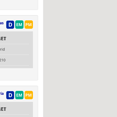
as
let
rid
210
ía
let