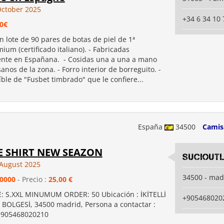
ctober 2025
+34 6 34 10 
00€
n lote de 90 pares de botas de piel de 1ª
ium (certificado italiano). - Fabricadas
nte en Españana. - Cosidas una a una a mano
sanos de la zona. - Forro interior de borreguito. -
ríble de "Fusbet timbrado" que le confiere...
España
34500
Camis
E SHIRT NEW SEAZON
suciout
August 2025
34500 - mad
0000
- Precio :
25,00 €
ZE: S.XXL MINUMUM ORDER: 50 Ubicación : İKİTELLİ
+905468020
OLGESİ, 34500 madrid, Persona a contactar :
+905468020210