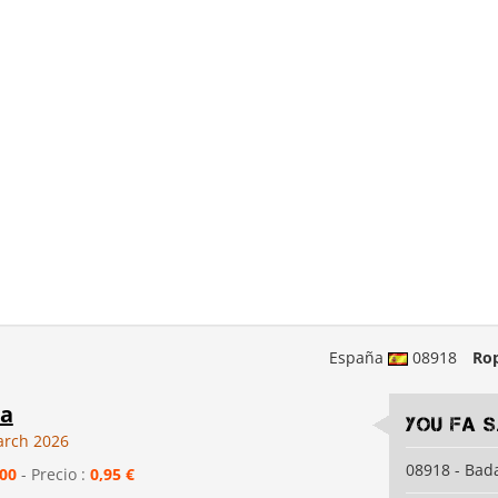
España
08918
Ro
a
YOU FA S
arch 2026
08918 - Bad
00
- Precio :
0,95 €