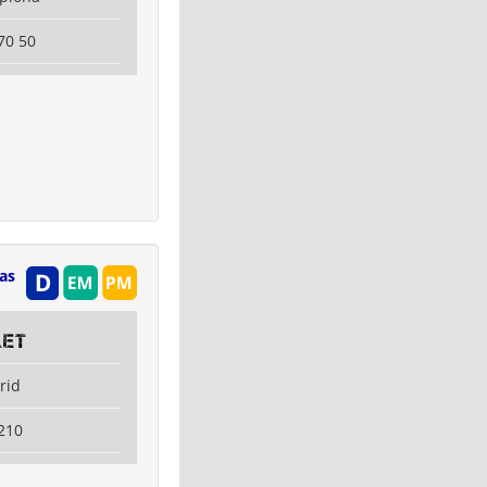
70 50
as
let
rid
210