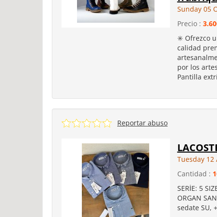
Sunday 05 O
Precio :
3.6
✳️ Ofrezco u
calidad prem
artesanalme
por los arte
Pantilla ext
Reportar abuso
LACOST
Tuesday 12 
Cantidad :
1
SERİE: 5 SI
ORGAN SAN B
sedate SU, 