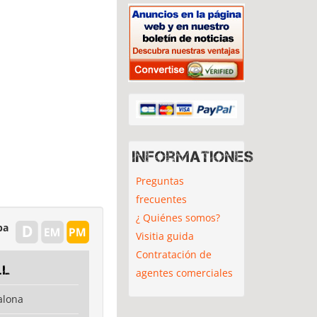
Informationes
Preguntas
frecuentes
¿ Quiénes somos?
pa
Visitia guida
Contratación de
.L
agentes comerciales
alona