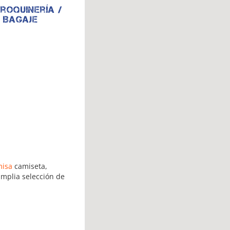
roquinería /
Bagaje
misa
camiseta,
mplia selección de