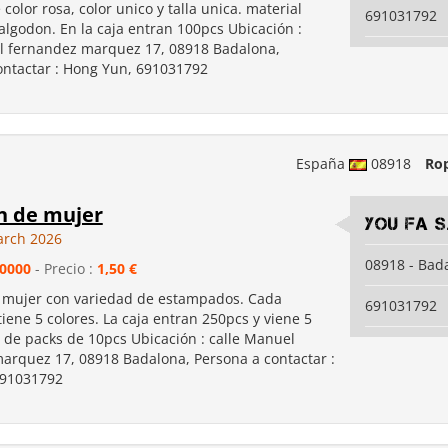
color rosa, color unico y talla unica. material
691031792
algodon. En la caja entran 100pcs Ubicación :
l fernandez marquez 17, 08918 Badalona,
ontactar : Hong Yun, 691031792
España
08918
Ro
n de mujer
YOU FA S
arch 2026
08918 - Bad
0000
- Precio :
1,50 €
 mujer con variedad de estampados. Cada
691031792
ene 5 colores. La caja entran 250pcs y viene 5
de packs de 10pcs Ubicación : calle Manuel
arquez 17, 08918 Badalona, Persona a contactar :
691031792