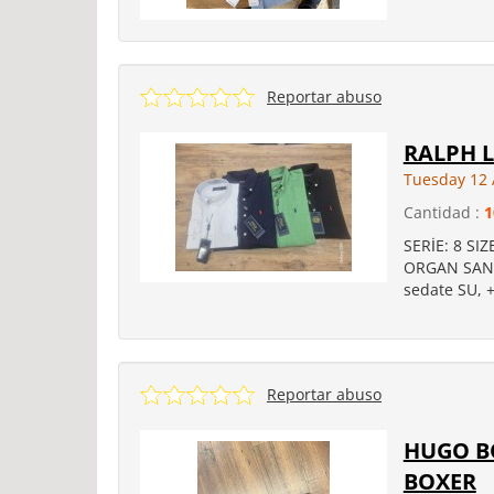
Reportar abuso
RALPH 
Tuesday 12 
Cantidad :
1
SERİE: 8 SI
ORGAN SAN B
sedate SU, 
Reportar abuso
HUGO BO
BOXER