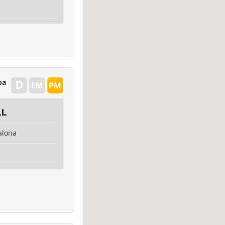
pa
.L
alona