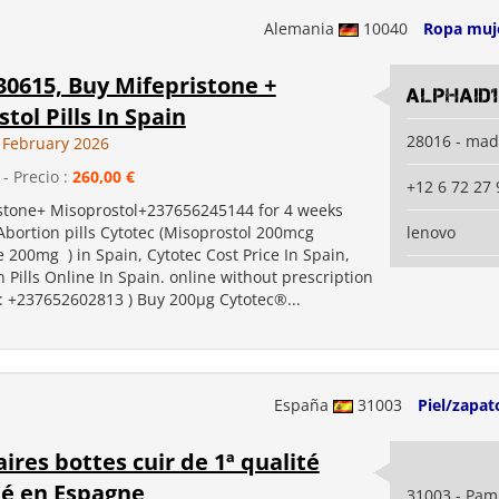
Alemania
10040
Ropa muj
30615, Buy Mifepristone +
alphaid1
tol Pills In Spain
28016 - mad
 February 2026
- Precio :
260,00 €
+12 6 72 27 
stone+ Misoprostol+237656245144 for 4 weeks
Abortion pills Cytotec (Misoprostol 200mcg
lenovo
 200mg ) in Spain, Cytotec Cost Price In Spain,
 Pills Online In Spain. online without prescription
: +237652602813 ) Buy 200µg Cytotec®...
España
31003
Piel/zapat
aires bottes cuir de 1ª qualité
ué en Espagne
31003 - Pam