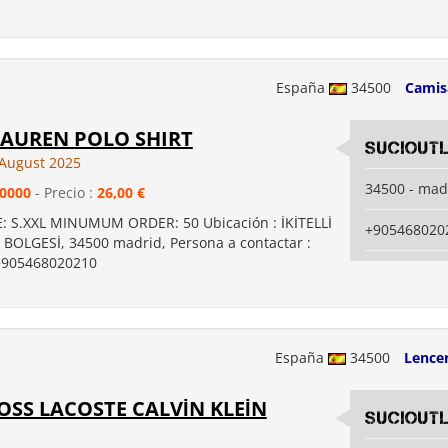
España
34500
Camis
LAUREN POLO SHIRT
suciout
August 2025
34500 - mad
0000
- Precio :
26,00 €
ZE: S.XXL MINUMUM ORDER: 50 Ubicación : İKİTELLİ
+905468020
OLGESİ, 34500 madrid, Persona a contactar :
+905468020210
España
34500
Lencer
SS LACOSTE CALVİN KLEİN
suciout