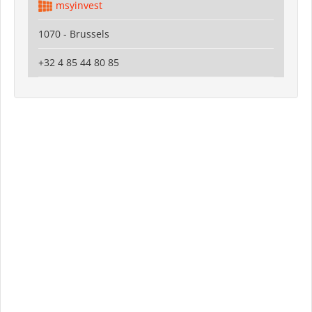
msyinvest
1070 - Brussels
+32 4 85 44 80 85