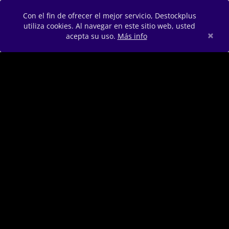
Con el fin de ofrecer el mejor servicio, Destockplus
utiliza cookies. Al navegar en este sitio web, usted
×
acepta su uso.
Más info