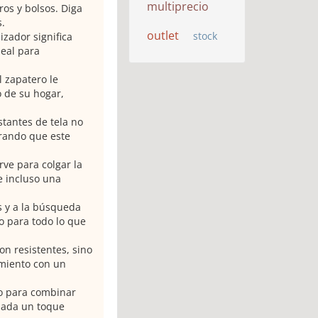
multiprecio
os y bolsos. Diga
.
outlet
stock
zador significa
deal para
l zapatero le
 de su hogar,
stantes de tela no
rando que este
rve para colgar la
e incluso una
s y a la búsqueda
o para todo lo que
on resistentes, sino
miento con un
ido para combinar
añada un toque