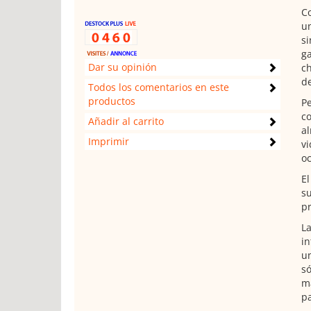
C
un
si
ga
Dar su opinión
ch
de
Todos los comentarios en este
productos
Pe
co
Añadir al carrito
al
Imprimir
vi
oc
El
su
pr
La
in
un
só
ma
pa