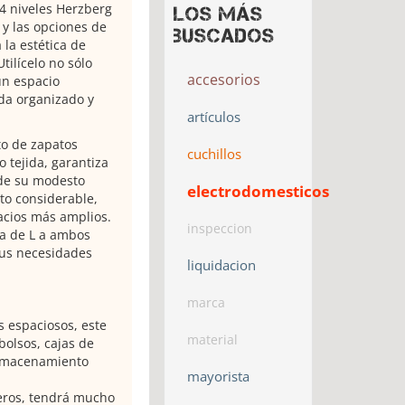
 4 niveles Herzberg
Los más
 y las opciones de
buscados
la estética de
Utilícelo no sólo
accesorios
un espacio
ida organizado y
artículos
to de zapatos
cuchillos
o tejida, garantiza
 de su modesto
electrodomesticos
to considerable,
acios más amplios.
inspeccion
ma de L a ambos
sus necesidades
liquidacion
marca
s espaciosos, este
material
olsos, cajas de
almacenamiento
mayorista
eros, tendrá mucho