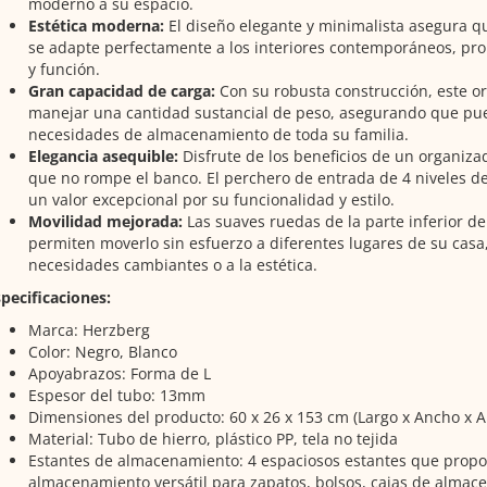
moderno a su espacio.
Estética moderna:
El diseño elegante y minimalista asegura q
se adapte perfectamente a los interiores contemporáneos, pr
y función.
Gran capacidad de carga:
Con su robusta construcción, este 
manejar una cantidad sustancial de peso, asegurando que pu
necesidades de almacenamiento de toda su familia.
Elegancia asequible:
Disfrute de los beneficios de un organiza
que no rompe el banco. El perchero de entrada de 4 niveles d
un valor excepcional por su funcionalidad y estilo.
Movilidad mejorada:
Las suaves ruedas de la parte inferior de
permiten moverlo sin esfuerzo a diferentes lugares de su casa
necesidades cambiantes o a la estética.
pecificaciones:
Marca: Herzberg
Color: Negro, Blanco
Apoyabrazos: Forma de L
Espesor del tubo: 13mm
Dimensiones del producto: 60 x 26 x 153 cm (Largo x Ancho x Al
Material: Tubo de hierro, plástico PP, tela no tejida
Estantes de almacenamiento: 4 espaciosos estantes que prop
almacenamiento versátil para zapatos, bolsos, cajas de almac