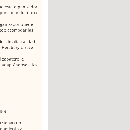
ue este organizador
oporcionando forma
organizador puede
ede acomodar las
dor de alta calidad
e Herzberg ofrece
l zapatero le
, adaptándose a las
to)
orcionan un
enamiento y