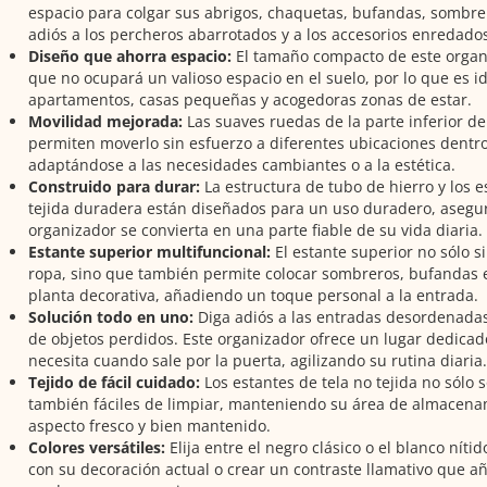
espacio para colgar sus abrigos, chaquetas, bufandas, sombrer
adiós a los percheros abarrotados y a los accesorios enredados
Diseño que ahorra espacio:
El tamaño compacto de este organi
que no ocupará un valioso espacio en el suelo, por lo que es i
apartamentos, casas pequeñas y acogedoras zonas de estar.
Movilidad mejorada:
Las suaves ruedas de la parte inferior de
permiten moverlo sin esfuerzo a diferentes ubicaciones dentro
adaptándose a las necesidades cambiantes o a la estética.
Construido para durar:
La estructura de tubo de hierro y los e
tejida duradera están diseñados para un uso duradero, asegu
organizador se convierta en una parte fiable de su vida diaria.
Estante superior multifuncional:
El estante superior no sólo si
ropa, sino que también permite colocar sombreros, bufandas 
planta decorativa, añadiendo un toque personal a la entrada.
Solución todo en uno:
Diga adiós a las entradas desordenada
de objetos perdidos. Este organizador ofrece un lugar dedicad
necesita cuando sale por la puerta, agilizando su rutina diaria.
Tejido de fácil cuidado:
Los estantes de tela no tejida no sólo s
también fáciles de limpiar, manteniendo su área de almacena
aspecto fresco y bien mantenido.
Colores versátiles:
Elija entre el negro clásico o el blanco nít
con su decoración actual o crear un contraste llamativo que 