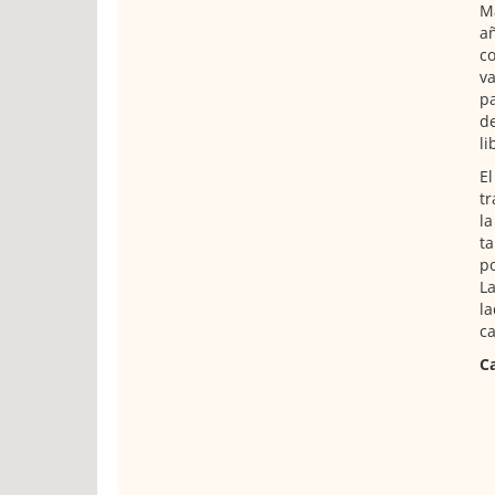
Má
añ
co
va
pa
de
li
El
tr
la
ta
po
La
la
c
Ca