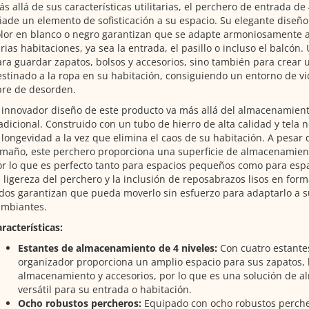
s allá de sus características utilitarias, el perchero de entrada de
ade un elemento de sofisticación a su espacio. Su elegante diseño
lor en blanco o negro garantizan que se adapte armoniosamente a 
rias habitaciones, ya sea la entrada, el pasillo o incluso el balcón. 
ra guardar zapatos, bolsos y accesorios, sino también para crear 
stinado a la ropa en su habitación, consiguiendo un entorno de v
bre de desorden.
 innovador diseño de este producto va más allá del almacenamien
adicional. Construido con un tubo de hierro de alta calidad y tela n
 longevidad a la vez que elimina el caos de su habitación. A pesar
maño, este perchero proporciona una superficie de almacenamien
r lo que es perfecto tanto para espacios pequeños como para esp
 ligereza del perchero y la inclusión de reposabrazos lisos en for
dos garantizan que pueda moverlo sin esfuerzo para adaptarlo a 
ambiantes.
racterísticas:
Estantes de almacenamiento de 4 niveles:
Con cuatro estante
organizador proporciona un amplio espacio para sus zapatos, b
almacenamiento y accesorios, por lo que es una solución de 
versátil para su entrada o habitación.
Ocho robustos percheros:
Equipado con ocho robustos perch