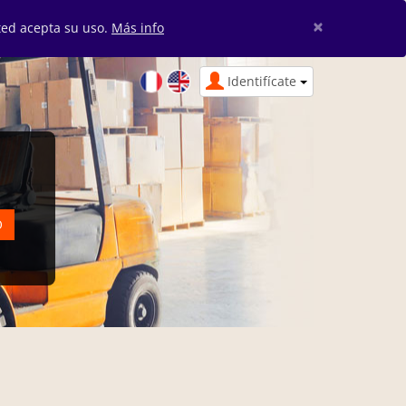
×
sted acepta su uso.
Más info
Identifícate