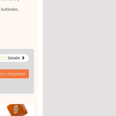
, bufandas,
Detalle
ico a msyinvest