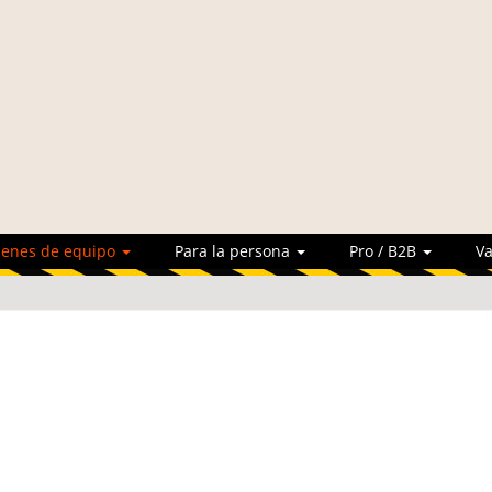
ienes de equipo
Para la persona
Pro / B2B
Va