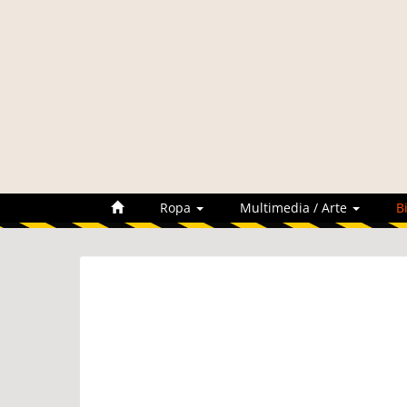
Ropa
Multimedia / Arte
B