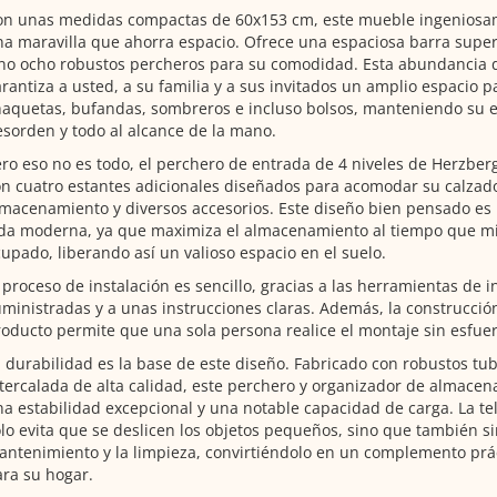
on unas medidas compactas de 60x153 cm, este mueble ingeniosa
a maravilla que ahorra espacio. Ofrece una espaciosa barra super
no ocho robustos percheros para su comodidad. Esta abundancia 
rantiza a usted, a su familia y a sus invitados un amplio espacio p
aquetas, bufandas, sombreros e incluso bolsos, manteniendo su e
sorden y todo al alcance de la mano.
ro eso no es todo, el perchero de entrada de 4 niveles de Herzbe
n cuatro estantes adicionales diseñados para acomodar su calzado
macenamiento y diversos accesorios. Este diseño bien pensado es 
da moderna, ya que maximiza el almacenamiento al tiempo que mi
upado, liberando así un valioso espacio en el suelo.
 proceso de instalación es sencillo, gracias a las herramientas de i
ministradas y a unas instrucciones claras. Además, la construcción
oducto permite que una sola persona realice el montaje sin esfuer
 durabilidad es la base de este diseño. Fabricado con robustos tub
tercalada de alta calidad, este perchero y organizador de almace
a estabilidad excepcional y una notable capacidad de carga. La te
lo evita que se deslicen los objetos pequeños, sino que también sim
ntenimiento y la limpieza, convirtiéndolo en un complemento prác
ra su hogar.