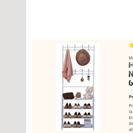
Ma
Pr
Pr
la
bi
d
al