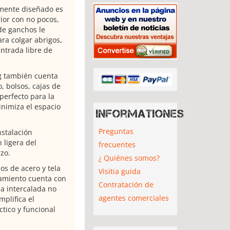
mente diseñado es
ior con no pocos,
de ganchos le
ara colgar abrigos,
ntrada libre de
rg también cuenta
, bolsos, cajas de
perfecto para la
nimiza el espacio
Informationes
Preguntas
nstalación
 ligera del
frecuentes
zo.
¿ Quiénes somos?
os de acero y tela
Visitia guida
namiento cuenta con
Contratación de
la intercalada no
agentes comerciales
plifica el
tico y funcional