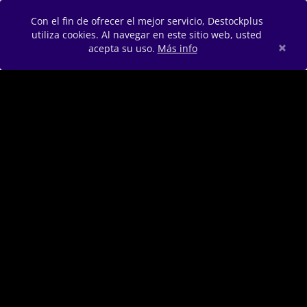
Con el fin de ofrecer el mejor servicio, Destockplus
utiliza cookies. Al navegar en este sitio web, usted
×
acepta su uso.
Más info