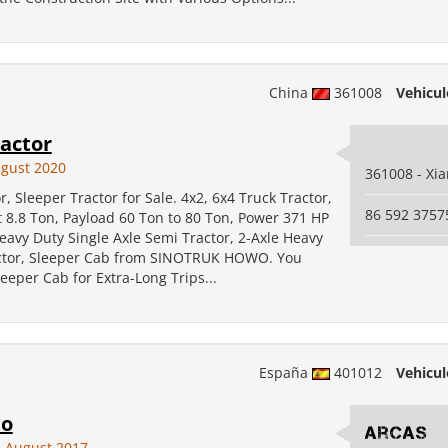
China
361008
Vehicul
ractor
ugust 2020
361008 - Xi
r, Sleeper Tractor for Sale. 4x2, 6x4 Truck Tractor,
86 592 3757
 8.8 Ton, Payload 60 Ton to 80 Ton, Power 371 HP
eavy Duty Single Axle Semi Tractor, 2-Axle Heavy
ctor, Sleeper Cab from SINOTRUK HOWO. You
eeper Cab for Extra-Long Trips...
España
401012
Vehicul
eo
Arcas
 August 2017