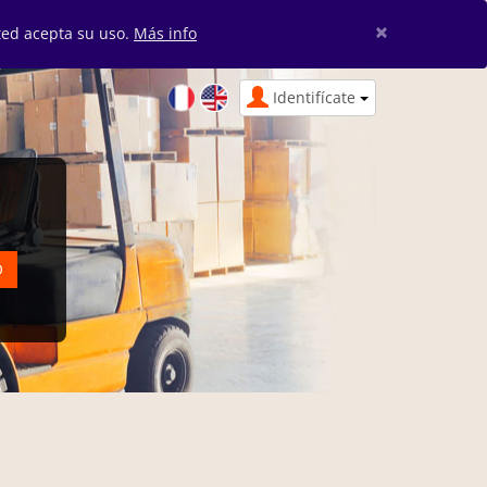
×
sted acepta su uso.
Más info
Identifícate