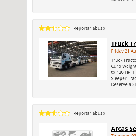
Reportar abuso
Truck T
Friday 21 A
Truck Tracto
Curb Weight
to 420 HP. H
Sleeper Tra
Deserve a Sl
Reportar abuso
Arcas S
Thursday 03