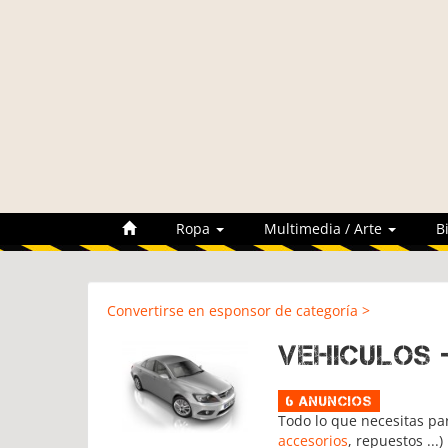
Ropa
Multimedia / Arte
B
Convertirse en esponsor de categoría >
Vehiculos 
6 Anuncios
Todo lo que necesitas pa
accesorios
, repuestos ...)