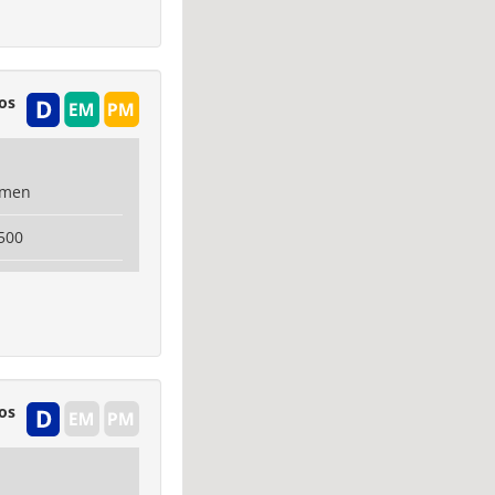
os
amen
500
os