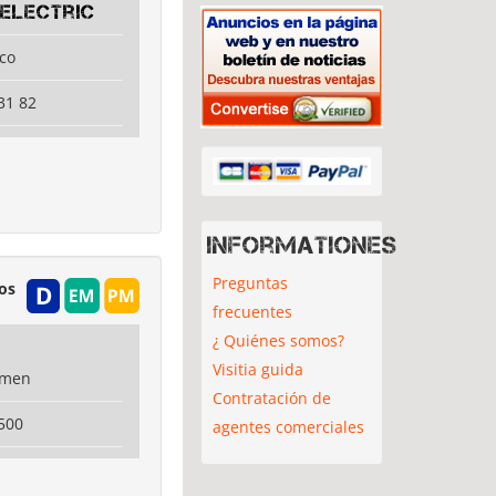
electric
aco
31 82
Informationes
Preguntas
os
frecuentes
¿ Quiénes somos?
Visitia guida
amen
Contratación de
500
agentes comerciales