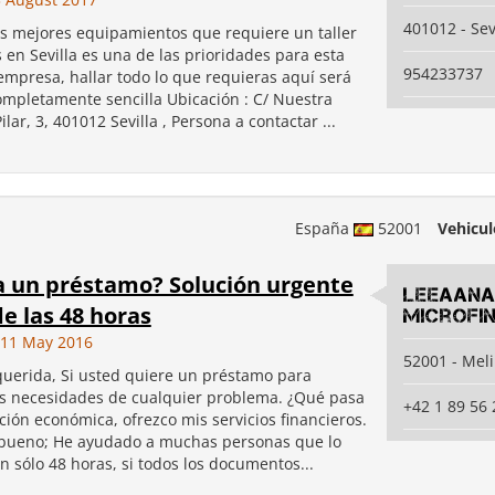
401012 - Sev
os mejores equipamientos que requiere un taller
s en Sevilla es una de las prioridades para esta
954233737
empresa, hallar todo lo que requieras aquí será
ompletamente sencilla Ubicación : C/ Nuestra
ilar, 3, 401012 Sevilla , Persona a contactar ...
España
52001
Vehicul
a un préstamo? Solución urgente
leeaana
e las 48 horas
microfi
11 May 2016
52001 - Melil
querida, Si usted quiere un préstamo para
las necesidades de cualquier problema. ¿Qué pasa
+42 1 89 56 
ción económica, ofrezco mis servicios financieros.
bueno; He ayudado a muchas personas que lo
n sólo 48 horas, si todos los documentos...