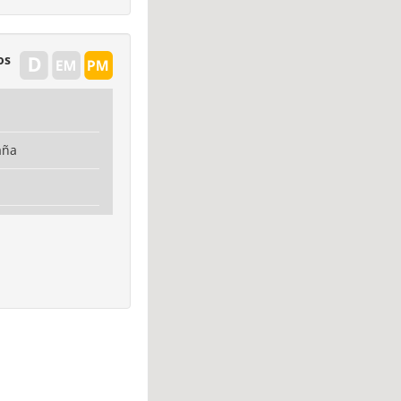
os
5
aña