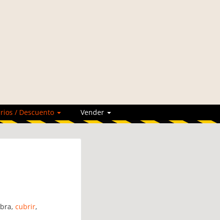
rios / Descuento
Vender
mbra,
cubrir
,