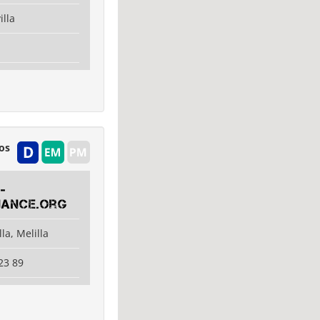
illa
os
-
nance.org‎
la, Melilla
23 89