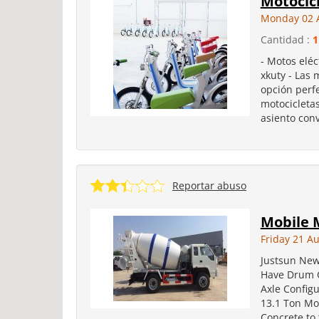
Motocicl
Monday 02 
Cantidad :
1
- Motos eléc
xkuty - Las 
opción perfe
motocicletas
asiento conv
Reportar abuso
Mobile 
Friday 21 A
Justsun New
Have Drum C
Axle Config
13.1 Ton Mo
Concrete to 