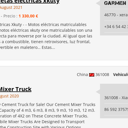
etas electricas xkuty
garmen 
August 2021
46770 - xer
- Precio :
1 330,00 €
tricas Xkuty - - Motos eléctricas matriculables
+34 6 54 42 
motos eléctricas xkuty one matriculables son una
cta para moverse por la ciudad. Al igual que las
 a combustible, tienen retrovisores, luz frontal,
ertible en maletero… Estas...
China
361008
Vehicul
Mixer Truck
ugust 2020
361008 - Xi
 Cement Truck for Sale! Our Cement Mixer Trucks
86 592 3757
apacity of 4 m3, 6 m3, 8 m3, 9 m3, 10 m3, 12 m3.
uration of 4X2 on These Concrete Mixer Trucks.
bile Mixer Trucks Are Designed to Transport
the Construction Site with Various Options...