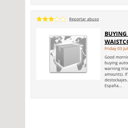
Reportar abuso
BUYING
WAISTC
Friday 03 Ju
Good mornin
buying auto
warning tri
amounts). If
destockajes
España...