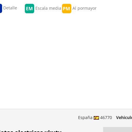
Detalle
Escala media
Al pormayor
España
46770
Vehicul