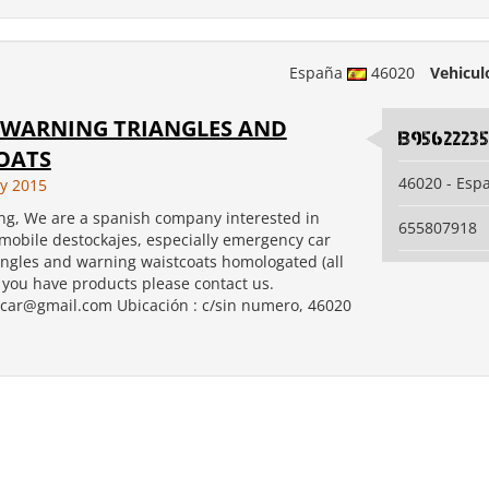
España
46020
Vehicul
 WARNING TRIANGLES AND
B9562223
OATS
46020 - Esp
ly 2015
g, We are a spanish company interested in
655807918
mobile destockajes, especially emergency car
angles and warning waistcoats homologated (all
 you have products please contact us.
.car@gmail.com Ubicación : c/sin numero, 46020