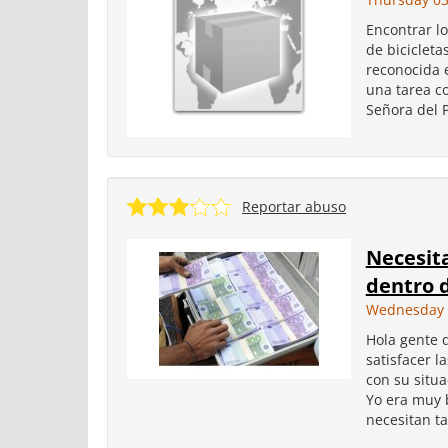
Encontrar l
de bicicleta
reconocida 
una tarea c
Señora del P
Reportar abuso
Necesit
dentro d
Wednesday 
Hola gente 
satisfacer 
con su situa
Yo era muy 
necesitan ta