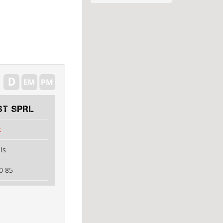
ST SPRL
t
ls
0 85