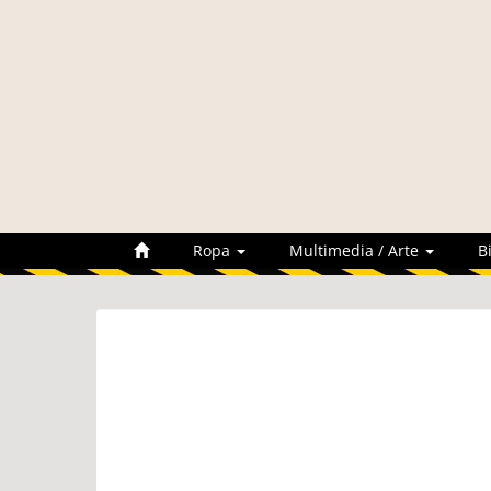
Ropa
Multimedia / Arte
B