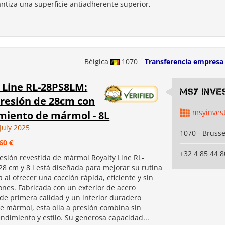
antiza una superficie antiadherente superior,
Bélgica
1070
Transferencia empresa
 Line RL-28PS8LM:
MSY INVE
presión de 28cm con
msyinves
miento de mármol - 8L
July 2025
1070 - Brusse
60 €
+32 4 85 44 8
resión revestida de mármol Royalty Line RL-
28 cm y 8 l está diseñada para mejorar su rutina
a al ofrecer una cocción rápida, eficiente y sin
ones. Fabricada con un exterior de acero
 de primera calidad y un interior duradero
de mármol, esta olla a presión combina sin
ndimiento y estilo. Su generosa capacidad...