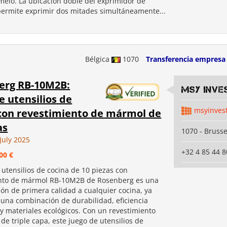
melo. La ubicación doble del exprimidor de
e permite exprimir dos mitades simultáneamente...
Bélgica
1070
Transferencia empresa
erg RB-10M2B:
MSY INVE
e utensilios de
msyinves
con revestimiento de mármol de
as
1070 - Brusse
July 2025
+32 4 85 44 8
00 €
 utensilios de cocina de 10 piezas con
nto de mármol RB-10M2B de Rosenberg es una
ión de primera calidad a cualquier cocina, ya
 una combinación de durabilidad, eficiencia
 y materiales ecológicos. Con un revestimiento
e triple capa, este juego de utensilios de