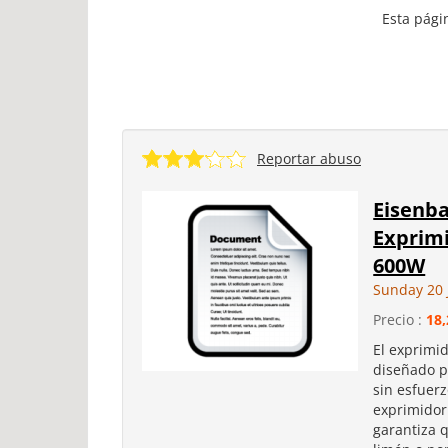
Esta pági
Reportar abuso
Eisenb
Exprimi
600W
Sunday 20 
Precio :
18,
El exprimi
diseñado p
sin esfuerz
exprimidor 
garantiza 