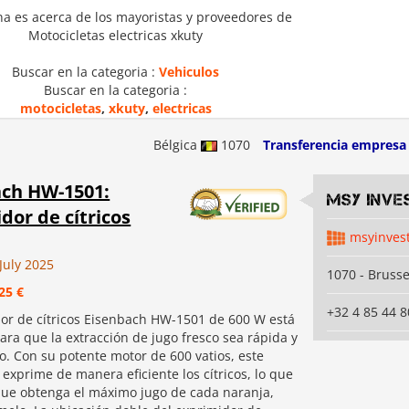
na es acerca de los mayoristas y proveedores de
Motocicletas electricas xkuty
Buscar en la categoria :
Vehiculos
Buscar en la categoria :
motocicletas
,
xkuty
,
electricas
Bélgica
1070
Transferencia empresa
ach HW-1501:
MSY INVE
dor de cítricos
msyinves
July 2025
1070 - Brusse
25 €
+32 4 85 44 8
dor de cítricos Eisenbach HW-1501 de 600 W está
ara que la extracción de jugo fresco sea rápida y
o. Con su potente motor de 600 vatios, este
exprime de manera eficiente los cítricos, lo que
que obtenga el máximo jugo de cada naranja,