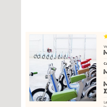
Ve
C
La
la