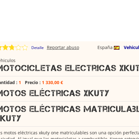
Reportar abuso
España
Vehicu
Detalle
hiculos
Motocicletas electricas xku
antidad :
1
Precio :
1 330,00 €
Motos eléctricas Xkuty
Motos eléctricas matriculab
xkuty
s motos eléctricas xkuty one matriculables son una opción perfec
 ciudad. Al igual que las motocicletas a combustible, tienen retrovis