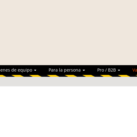
ienes de equipo
Para la persona
Pro / B2B
Va