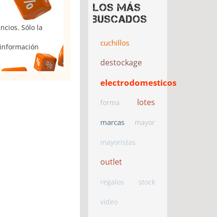
Los más
buscados
cios. Sólo la
cuchillos
 información
destockage
electrodomesticos
lotes
forma
marcas
mayor
mayoristas
outlet
regalos
stock
video