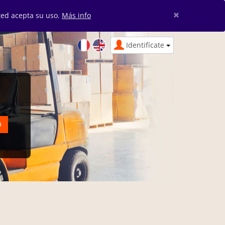
×
sted acepta su uso.
Más info
Identifícate