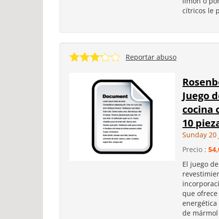
limón o po
cítricos l
Reportar abuso
Rosenb
Juego d
cocina 
10 piez
Sunday 20 
Precio :
54,
El juego de
revestimie
incorporac
que ofrece
energética
de mármol d