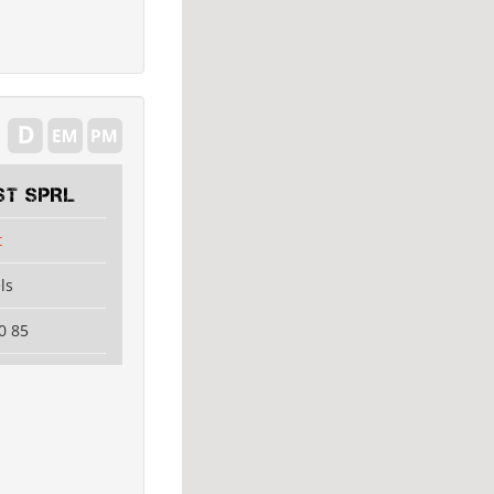
ST SPRL
t
ls
0 85