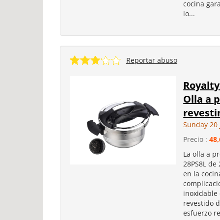
cocina gar
lo...
Reportar abuso
Royalty
Olla a 
revesti
Sunday 20 
Precio :
48,
La olla a p
28PS8L de 
en la cocin
complicaci
inoxidable
revestido 
esfuerzo re