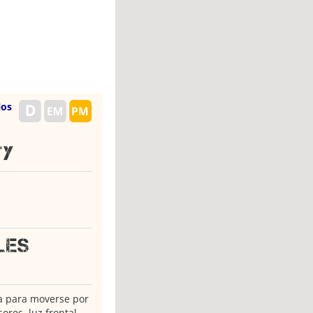
los
ty
les
ta para moverse por
ores, luz frontal,