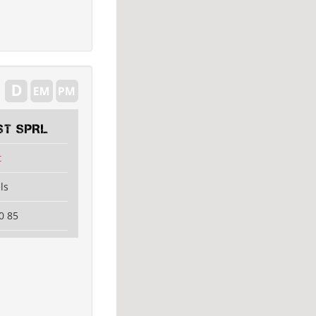
ST SPRL
t
ls
0 85