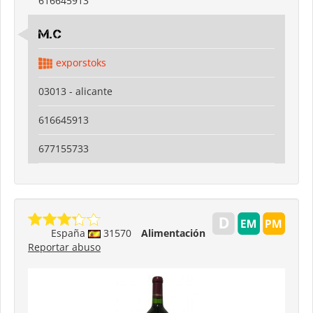
616645913
M.C
exporstoks
03013 - alicante
616645913
677155733
España
31570
Alimentación
Reportar abuso