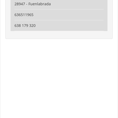
28947 - Fuenlabrada
636511965
638 179 320