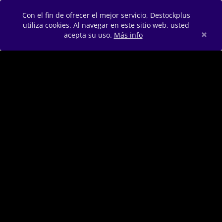
Con el fin de ofrecer el mejor servicio, Destockplus
utiliza cookies. Al navegar en este sitio web, usted
×
acepta su uso.
Más info