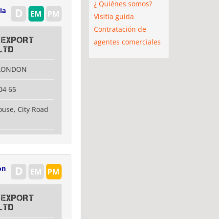
¿ Quiénes somos?
ia
Visitia guida
Contratación de
 EXPORT
agentes comerciales
LTD
 LONDON
04 65
use, City Road
ón
 EXPORT
LTD