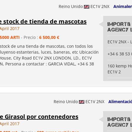
Reino Unido
EC1V 2NX
Animaler
e stock de tienda de mascotas
IMPORT&
April 2017
AGENCY 
5000 ARTI
- Precio :
6 500,00 €
EC1V 2NX -
stock de una tienda de mascotas, con todos los
cluyenso estanterias, luces, baneras, etc Ubicación
+34 6 38 53 
House, City Road EC1V 2NX LONDON, LD., EC1V
 Persona a contactar : GARCIA VIDAL, +34 6 38
160 kemp Ho
EC1V 2
Reino Unido
EC1V 2NX
Alimentaci
e Girasol por contenedores
IMPORT&
April 2017
AGENCY 