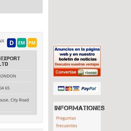
NX
 EXPORT
LTD
 LONDON
04 65
use, City Road
Informationes
Preguntas
frecuentes