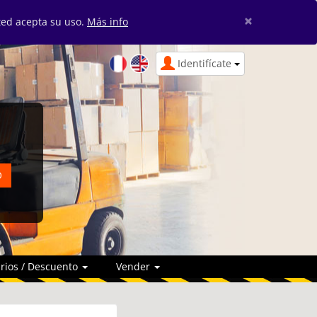
×
sted acepta su uso.
Más info
Identifícate
rios / Descuento
Vender