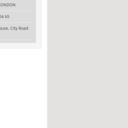
 LONDON
04 65
use, City Road