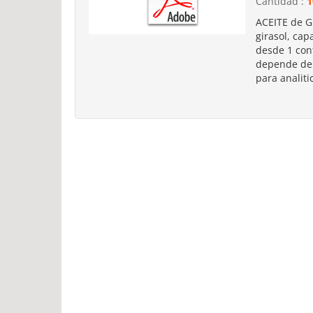
Cantidad :
1
ACEITE de G
girasol, cap
desde 1 cont
depende de 
para analiti