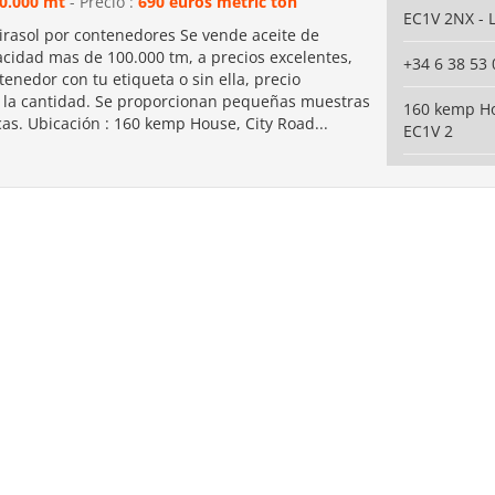
0.000 mt
- Precio :
690 euros metric ton
EC1V 2NX -
irasol por contenedores Se vende aceite de
acidad mas de 100.000 tm, a precios excelentes,
+34 6 38 53 
enedor con tu etiqueta o sin ella, precio
la cantidad. Se proporcionan pequeñas muestras
160 kemp Ho
cas. Ubicación : 160 kemp House, City Road...
EC1V 2