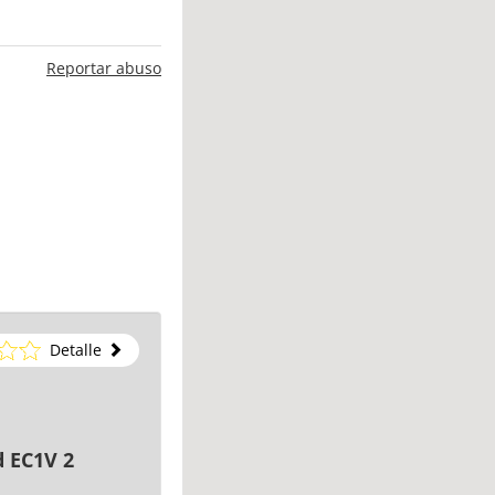
Reportar abuso
Detalle
 EC1V 2