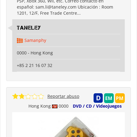
PSP, Xbox 360, Wii, etc. Correo contacto en
español: sam.li@taneley.com Ubicación : Room
1201, 12/F, Free Trade Centre...
Taneley
Samanphy
0000 - Hong Kong
+85 2 21 16 07 32
Reportar abuso
Hong Kong
0000
DVD / CD / Videojuegos