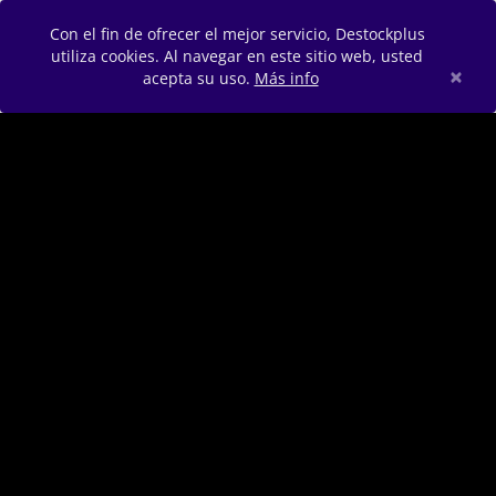
Con el fin de ofrecer el mejor servicio, Destockplus
utiliza cookies. Al navegar en este sitio web, usted
×
acepta su uso.
Más info