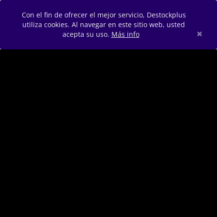
Con el fin de ofrecer el mejor servicio, Destockplus
utiliza cookies. Al navegar en este sitio web, usted
×
acepta su uso.
Más info