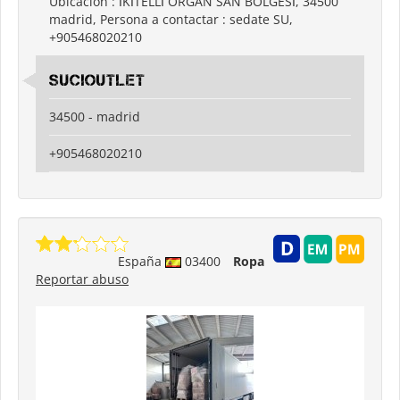
Ubicación : İKİTELLİ ORGAN SAN BOLGESİ, 34500
madrid, Persona a contactar : sedate SU,
+905468020210
sucioutlet
34500 - madrid
+905468020210
España
03400
Ropa
Reportar abuso