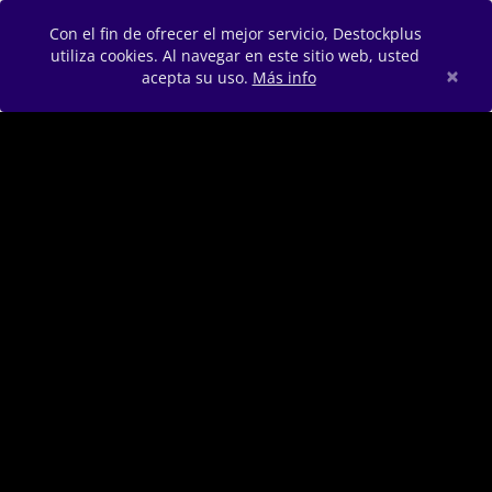
Con el fin de ofrecer el mejor servicio, Destockplus
utiliza cookies. Al navegar en este sitio web, usted
×
acepta su uso.
Más info