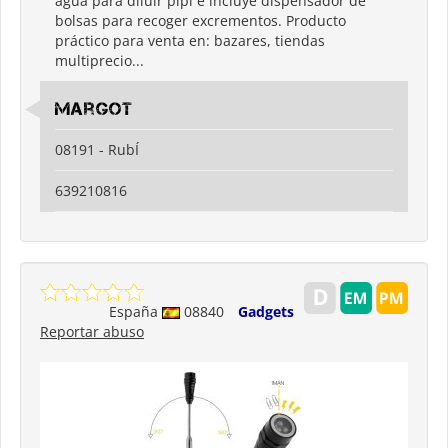
agua para diluir pipí e incluye dispensador de
bolsas para recoger excrementos. Producto
práctico para venta en: bazares, tiendas
multiprecio...
Margot
08191 - RubÍ
639210816
España
08840
Gadgets
Reportar abuso