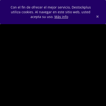
Con el fin de ofrecer el mejor servicio, Destockplus
utiliza cookies. Al navegar en este sitio web, usted
×
acepta su uso.
Más info