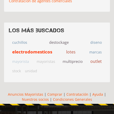
Contratación de agentes comerciales
Los más buscados
destockage
cuchillos
diseno
electrodomesticos
lotes
marcas
outlet
multiprecio
mayorista
mayoristas
stock
unidad
Anuncios Mayoristas
|
Comprar
|
Contratación
|
Ayuda
|
Nuestros socios
|
Condiciones Generales