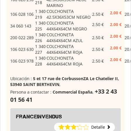
218
MARINO
1 340
COLCHONETA
2.00 €
106 028 106
2.50 €
20.
219
42.5X36X53CM NEGRO
1 340
COLCHONETA
2.50 €
2.00 €
34 060 143
20.
225
44X64X64CM NEGRO
1 340
COLCHONETA
2.00 €
200 022 289
2.50 €
20.
226
44X64X64CM AZUL
1 340
COLCHONETA
2.00 €
106 023 630
2.50 €
20.
227
44X64X64CM ROJA
1 340
COLCHONETA
2.00 €
106 023 978
2.50 €
20.
228
44X64X64CM ROJA
Ubicación :
5 et 17 rue de CorbussonZA Le Chatelier II,
53940 SAINT BERTHEVIN
,
+33 2 43
Persona a contactar :
Commercial España
,
01 56 41
franceinvendus
Detalle