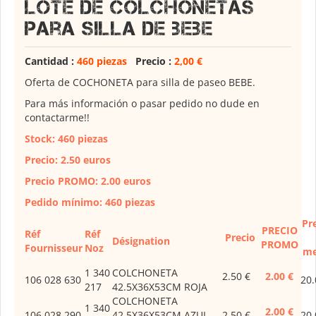
Lote de colchonetas
para silla de bebe
Cantidad :
460 piezas
Precio :
2,00 €
Oferta de COCHONETA para silla de paseo BEBE.
Para más información o pasar pedido no dude en
contactarme!!
Stock: 460 piezas
Precio: 2.50 euros
Precio PROMO: 2.00 euros
Pedido mínimo: 460 piezas
Pr
PRECIO
Réf
Réf
Precio
Désignation
PROMO
Fournisseur
Noz
me
1 340
COLCHONETA
2.50 €
2.00 €
106 028 630
20.
217
42.5X36X53CM ROJA
COLCHONETA
1 340
2.00 €
106 028 290
42.5X36X53CM AZUL
2.50 €
20.