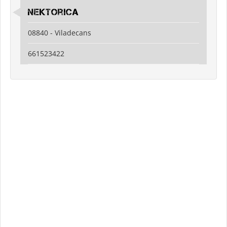
nektorica
08840 - Viladecans
661523422