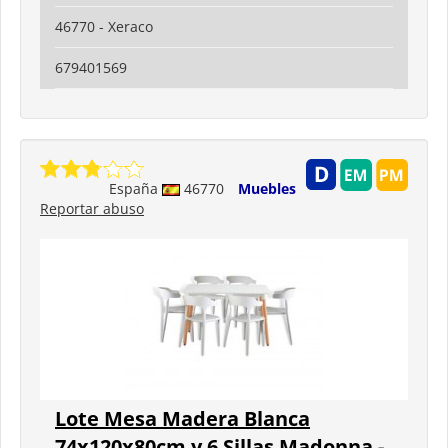
46770 - Xeraco
679401569
España
46770
Muebles
Reportar abuso
Lote Mesa Madera Blanca
74x120x80cm y 6 Sillas Madonna -