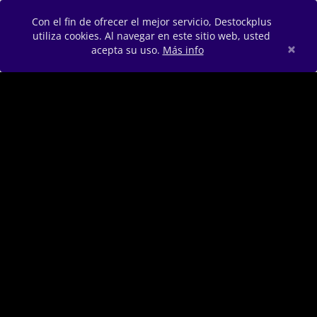
Con el fin de ofrecer el mejor servicio, Destockplus
utiliza cookies. Al navegar en este sitio web, usted
×
acepta su uso.
Más info