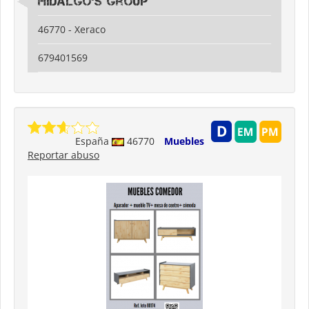
Hidalgo's Group
46770 - Xeraco
679401569
España
46770
Muebles
Reportar abuso