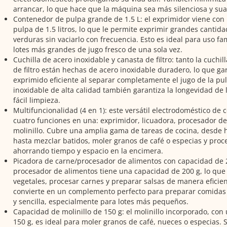
arrancar, lo que hace que la máquina sea más silenciosa y sua
Contenedor de pulpa grande de 1.5 L: el exprimidor viene con
pulpa de 1.5 litros, lo que le permite exprimir grandes cantida
verduras sin vaciarlo con frecuencia. Esto es ideal para uso fa
lotes más grandes de jugo fresco de una sola vez.
Cuchilla de acero inoxidable y canasta de filtro: tanto la cuchi
de filtro están hechas de acero inoxidable duradero, lo que ga
exprimido eficiente al separar completamente el jugo de la pul
inoxidable de alta calidad también garantiza la longevidad de 
fácil limpieza.
Multifuncionalidad (4 en 1): este versátil electrodoméstico de
cuatro funciones en una: exprimidor, licuadora, procesador de
molinillo. Cubre una amplia gama de tareas de cocina, desde h
hasta mezclar batidos, moler granos de café o especias y proce
ahorrando tiempo y espacio en la encimera.
Picadora de carne/procesador de alimentos con capacidad de 2
procesador de alimentos tiene una capacidad de 200 g, lo que 
vegetales, procesar carnes y preparar salsas de manera eficient
convierte en un complemento perfecto para preparar comidas
y sencilla, especialmente para lotes más pequeños.
Capacidad de molinillo de 150 g: el molinillo incorporado, co
150 g, es ideal para moler granos de café, nueces o especias.