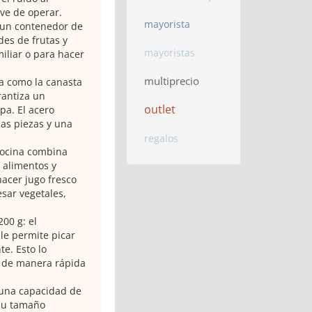
ve de operar.
mayorista
 un contenedor de
des de frutas y
mayoristas
miliar o para hacer
multiprecio
lla como la canasta
rantiza un
outlet
pa. El acero
las piezas y una
regalos
 cocina combina
 alimentos y
acer jugo fresco
sar vegetales,
00 g: el
le permite picar
e. Esto lo
 de manera rápida
n una capacidad de
 Su tamaño