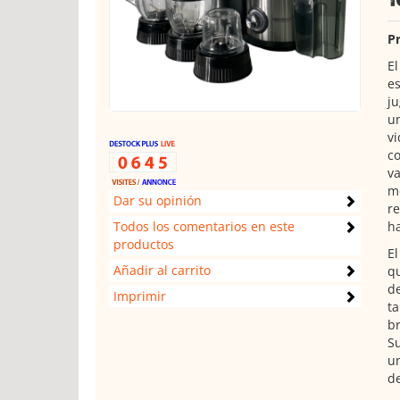
Pr
El
es
ju
un
vi
co
va
me
Dar su opinión
re
Todos los comentarios en este
ha
productos
El
Añadir al carrito
qu
de
Imprimir
ta
br
Su
un
de