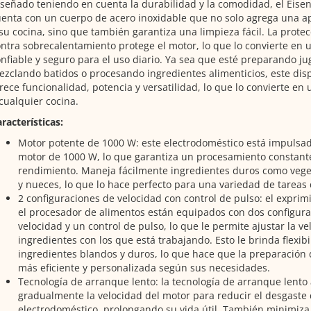
señado teniendo en cuenta la durabilidad y la comodidad, el Eis
enta con un cuerpo de acero inoxidable que no solo agrega una a
su cocina, sino que también garantiza una limpieza fácil. La prote
ntra sobrecalentamiento protege el motor, lo que lo convierte en 
nfiable y seguro para el uso diario. Ya sea que esté preparando ju
zclando batidos o procesando ingredientes alimenticios, este disp
rece funcionalidad, potencia y versatilidad, lo que lo convierte en 
cualquier cocina.
racterísticas:
Motor potente de 1000 W: este electrodoméstico está impulsa
motor de 1000 W, lo que garantiza un procesamiento constante
rendimiento. Maneja fácilmente ingredientes duros como veget
y nueces, lo que lo hace perfecto para una variedad de tareas 
2 configuraciones de velocidad con control de pulso: el exprimi
el procesador de alimentos están equipados con dos configur
velocidad y un control de pulso, lo que le permite ajustar la v
ingredientes con los que está trabajando. Esto le brinda flexib
ingredientes blandos y duros, lo que hace que la preparación 
más eficiente y personalizada según sus necesidades.
Tecnología de arranque lento: la tecnología de arranque lent
gradualmente la velocidad del motor para reducir el desgaste 
electrodoméstico, prolongando su vida útil. También minimiza 