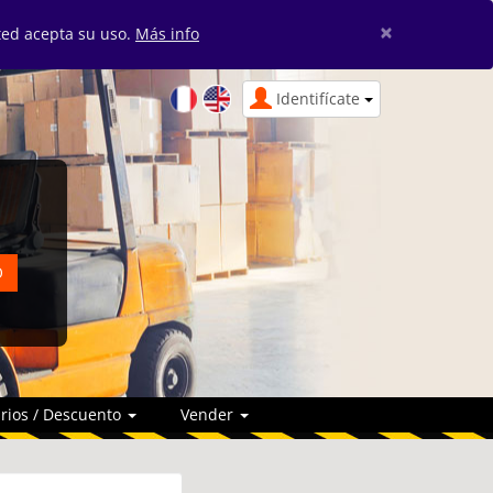
×
sted acepta su uso.
Más info
Identifícate
rios / Descuento
Vender