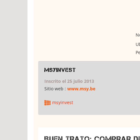
No
Ub
Pe
msyinvest
Inscrito el 25 julio 2013
Sitio web :
www.msy.be
msyinvest
BUEN TRATO: COMPRAR D