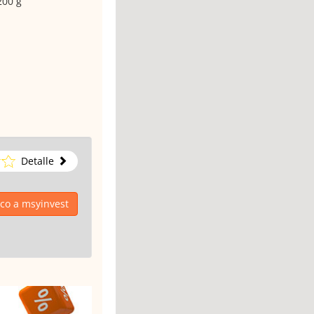
200 g
Detalle
ico a msyinvest