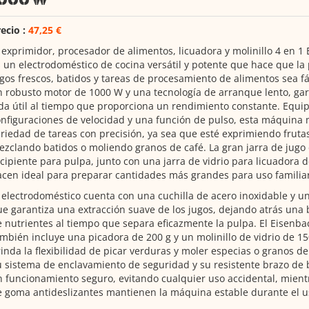
ecio :
47,25 €
 exprimidor, procesador de alimentos, licuadora y molinillo 4 en 
 un electrodoméstico de cocina versátil y potente que hace que la
gos frescos, batidos y tareas de procesamiento de alimentos sea fác
 robusto motor de 1000 W y una tecnología de arranque lento, gar
da útil al tiempo que proporciona un rendimiento constante. Equi
nfiguraciones de velocidad y una función de pulso, esta máquina
riedad de tareas con precisión, ya sea que esté exprimiendo fruta
zclando batidos o moliendo granos de café. La gran jarra de jugo de
cipiente para pulpa, junto con una jarra de vidrio para licuadora de 
cen ideal para preparar cantidades más grandes para uso familiar
 electrodoméstico cuenta con una cuchilla de acero inoxidable y un
e garantiza una extracción suave de los jugos, dejando atrás una b
 nutrientes al tiempo que separa eficazmente la pulpa. El Eisenb
mbién incluye una picadora de 200 g y un molinillo de vidrio de 150
inda la flexibilidad de picar verduras y moler especias o granos de 
 sistema de enclavamiento de seguridad y su resistente brazo de
 funcionamiento seguro, evitando cualquier uso accidental, mient
 goma antideslizantes mantienen la máquina estable durante el u