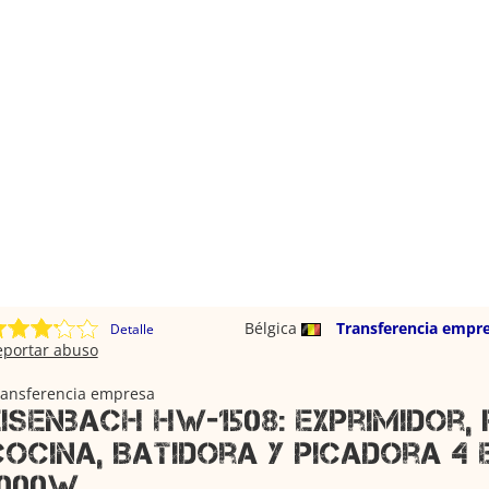
Bélgica
Transferencia empr
Detalle
eportar abuso
ransferencia empresa
Eisenbach HW-1508: Exprimidor,
cocina, Batidora y Picadora 4 e
1000W