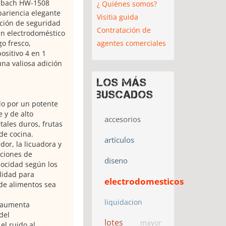
enbach HW-1508
¿ Quiénes somos?
pariencia elegante
Visitia guida
cción de seguridad
Contratación de
un electrodoméstico
agentes comerciales
go fresco,
ositivo 4 en 1
una valiosa adición
Los más
buscados
do por un potente
 y de alto
accesorios
ales duros, frutas
de cocina.
artículos
dor, la licuadora y
aciones de
diseno
elocidad según los
ilidad para
electrodomesticos
de alimentos sea
liquidacion
o aumenta
del
lotes
mayor
el ruido al