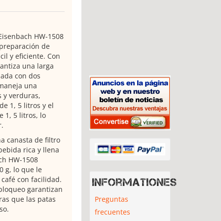
1 Eisenbach HW-1508
 preparación de
il y eficiente. Con
antiza una larga
pada con dos
 maneja una
s y verduras,
 1, 5 litros y el
1, 5 litros, lo
.
a canasta de filtro
ebida rica y llena
ach HW-1508
 g, lo que le
café con facilidad.
Informationes
 bloqueo garantizan
Preguntas
ras que las patas
so.
frecuentes