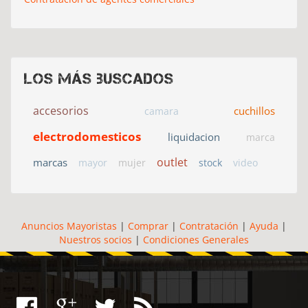
Los más buscados
accesorios
cuchillos
camara
electrodomesticos
liquidacion
marca
outlet
marcas
mayor
mujer
stock
video
Anuncios Mayoristas
|
Comprar
|
Contratación
|
Ayuda
|
Nuestros socios
|
Condiciones Generales