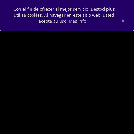
Con el fin de ofrecer el mejor servicio, Destockplus
utiliza cookies. Al navegar en este sitio web, usted
×
acepta su uso.
Más info