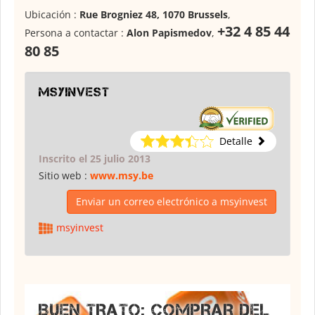
Ubicación :
Rue Brogniez 48, 1070 Brussels
,
+32 4 85 44
Persona a contactar :
Alon Papismedov
,
80 85
msyinvest
Detalle
Inscrito el 25 julio 2013
Sitio web :
www.msy.be
Enviar un correo electrónico a msyinvest
msyinvest
BUEN TRATO: COMPRAR DEL