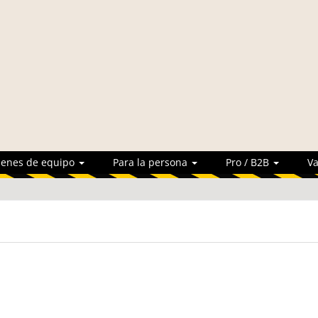
ienes de equipo
Para la persona
Pro / B2B
Va