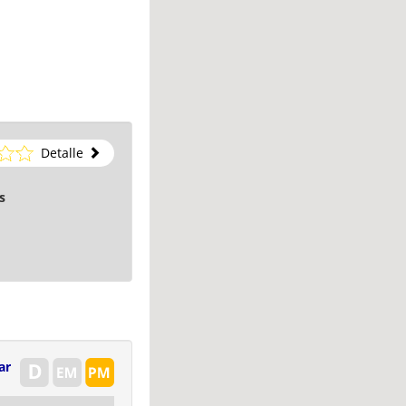
Detalle
s
ar