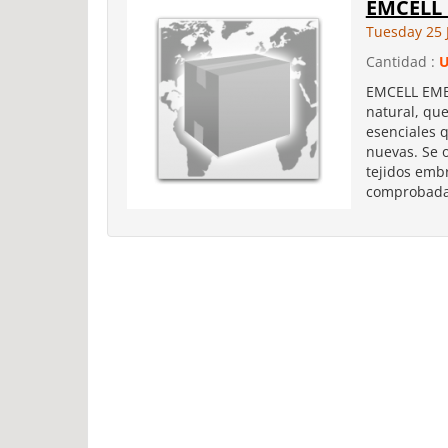
EMCELL
Tuesday 25 
Cantidad :
EMCELL EMB
natural, qu
esenciales 
nuevas. Se 
tejidos embr
comprobada 