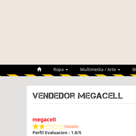
Ropa
Multimedia / Arte
B
Vendedor megacell
megacell
Detalle
Perfil Evaluacion : 1.8/5