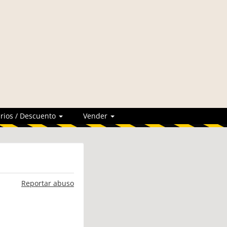
rios / Descuento
Vender
Reportar abuso