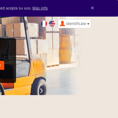
×
sted acepta su uso.
Más info
Identifícate