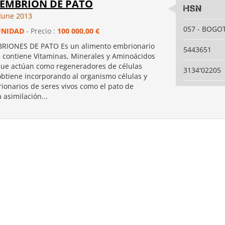
 EMBRION DE PATO
HSN
June 2013
057 - BOGO
UNIDAD
- Precio :
100 000,00 €
RIONES DE PATO Es un alimento embrionario
5443651
e contiene Vitaminas, Minerales y Aminoácidos
que actúan como regeneradores de células
3134'02205
obtiene incorporando al organismo células y
ionarios de seres vivos como el pato de
asimilación...