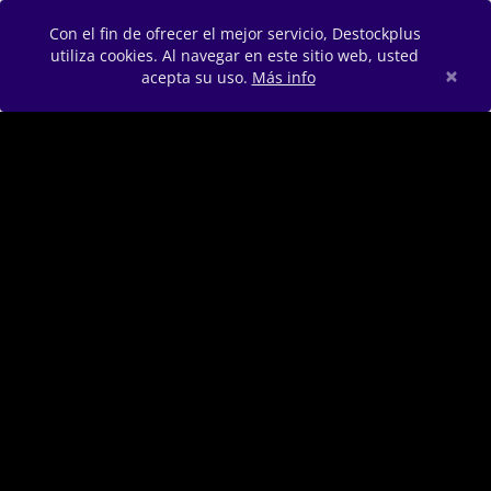
Con el fin de ofrecer el mejor servicio, Destockplus
utiliza cookies. Al navegar en este sitio web, usted
×
acepta su uso.
Más info