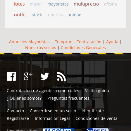
lotes
multiprecio
mayor
mayoristas
oficina
outlet
stock
tuberias
unidad
Anuncios Mayoristas
|
Comprar
|
Contratación
|
Ayuda
|
Nuestros socios
|
Condiciones Generales
Contratación de agentes comerciales
Visitia guida
¿ Quiénes somos?
Preguntas frecuentes
Contacto
Convertirse en un socio
Identifícate
Registrarse
Información Legal
Condiciones de venta
Nos otros sitios