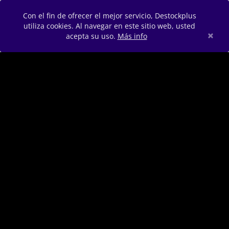
Con el fin de ofrecer el mejor servicio, Destockplus
utiliza cookies. Al navegar en este sitio web, usted
×
acepta su uso.
Más info