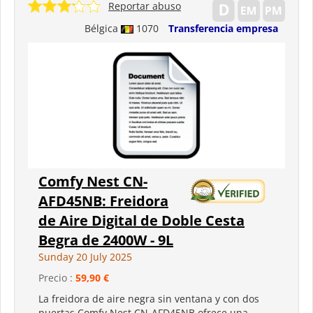
Reportar abuso
Bélgica
1070
Transferencia empresa
Comfy Nest CN-
AFD45NB: Freidora
de Aire Digital de Doble Cesta
Begra de 2400W - 9L
Sunday 20 July 2025
Precio :
59,90 €
La freidora de aire negra sin ventana y con dos
puertas Comfy Nest CN-AFD45NB ofrece una