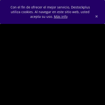
Con el fin de ofrecer el mejor servicio, Destockplus
utiliza cookies. Al navegar en este sitio web, usted
×
acepta su uso.
Más info