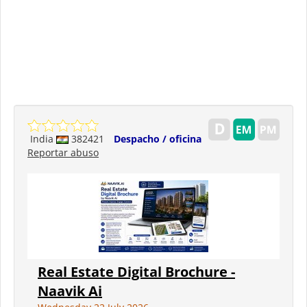
India
382421
Despacho / oficina
Reportar abuso
Real Estate Digital Brochure -
Naavik Ai