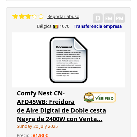
Reportar abuso
Bélgica
1070
Transferencia empresa
Comfy Nest CN-
AFD45WB: Freidora
de Aire Digital de Doble cesta
Negra de 2400W con Venta...
Sunday 20 July 2025
Precio :
61,90 €