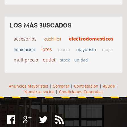
Los más buscados
electrodomesticos
accesorios
cuchillos
lotes
liquidacion
mayorista
marca
mujer
multiprecio
outlet
stock
unidad
Anuncios Mayoristas
|
Comprar
|
Contratación
|
Ayuda
|
Nuestros socios
|
Condiciones Generales