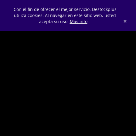
Con el fin de ofrecer el mejor servicio, Destockplus
utiliza cookies. Al navegar en este sitio web, usted
×
acepta su uso.
Más info