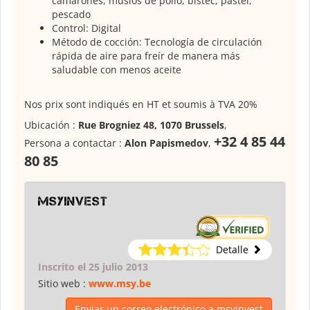
camarones, muslos de pollo, bistec, pastel,
pescado
Control: Digital
Método de cocción: Tecnología de circulación
rápida de aire para freír de manera más
saludable con menos aceite
Nos prix sont indiqués en HT et soumis à TVA 20%
Ubicación :
Rue Brogniez 48, 1070 Brussels
,
+32 4 85 44
Persona a contactar :
Alon Papismedov
,
80 85
msyinvest
Detalle
Inscrito el 25 julio 2013
Sitio web :
www.msy.be
Enviar un correo electrónico a msyinvest