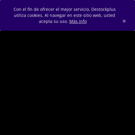
Con el fin de ofrecer el mejor servicio, Destockplus
utiliza cookies. Al navegar en este sitio web, usted
×
acepta su uso.
Más info