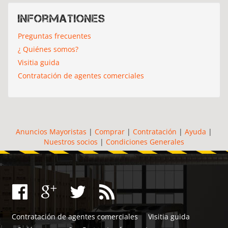
Informationes
Preguntas frecuentes
¿ Quiénes somos?
Visitia guida
Contratación de agentes comerciales
Anuncios Mayoristas
|
Comprar
|
Contratación
|
Ayuda
|
Nuestros socios
|
Condiciones Generales
Contratación de agentes comerciales
Visitia guida