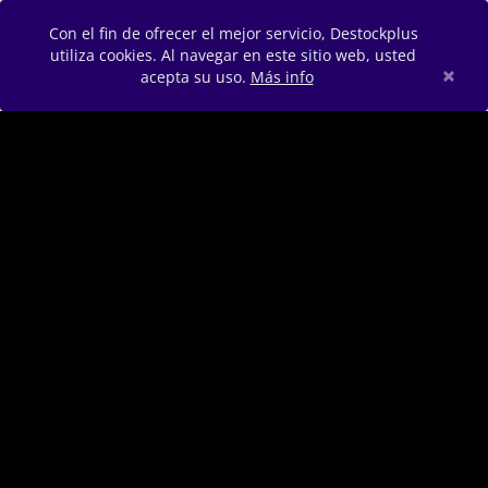
Con el fin de ofrecer el mejor servicio, Destockplus
utiliza cookies. Al navegar en este sitio web, usted
×
acepta su uso.
Más info