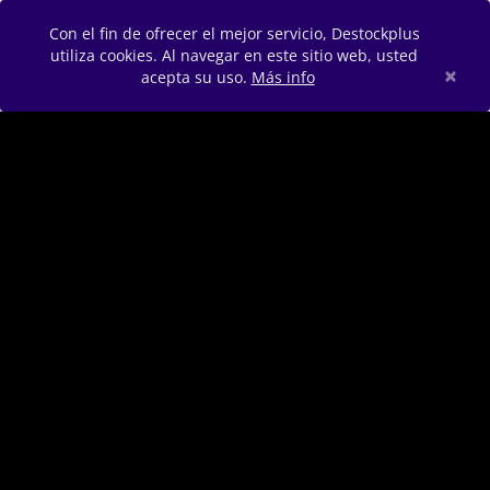
Con el fin de ofrecer el mejor servicio, Destockplus
utiliza cookies. Al navegar en este sitio web, usted
×
acepta su uso.
Más info