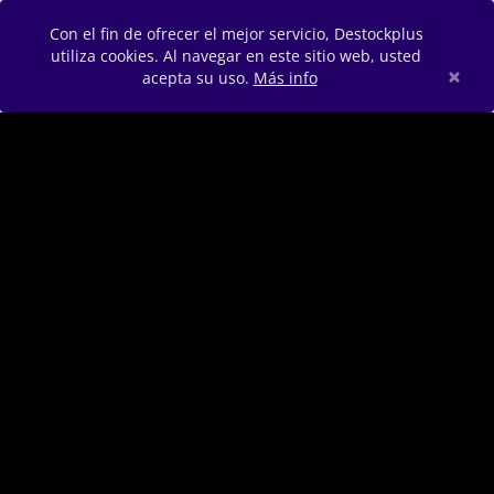
Con el fin de ofrecer el mejor servicio, Destockplus
utiliza cookies. Al navegar en este sitio web, usted
×
acepta su uso.
Más info