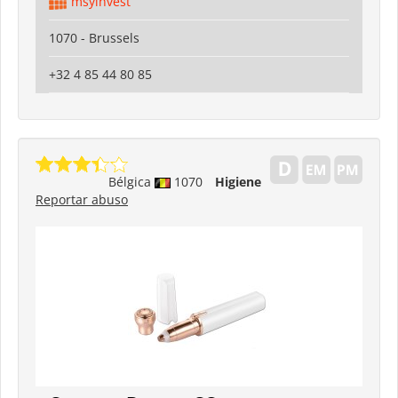
msyinvest
1070 - Brussels
+32 4 85 44 80 85
Bélgica
1070
Higiene
Reportar abuso