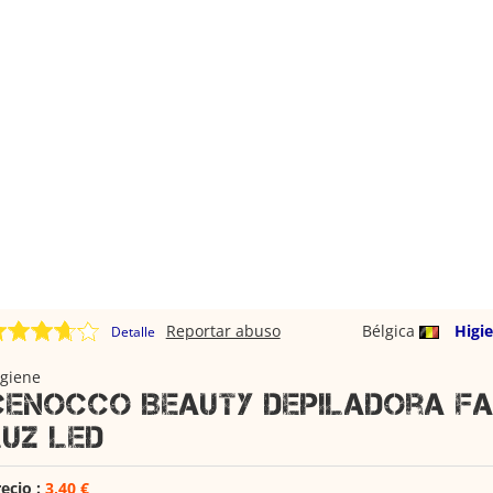
Reportar abuso
Bélgica
Higi
Detalle
igiene
Cenocco Beauty Depiladora Fa
Luz Led
ecio :
3,40 €