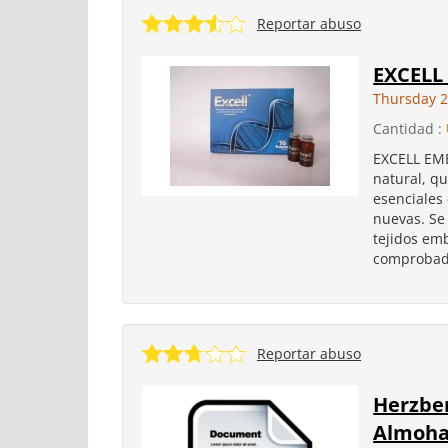
Reportar abuso
EXCELL
Thursday 2
Cantidad :
EXCELL EM
natural, q
esenciales
nuevas. Se
tejidos em
comprobada
Reportar abuso
Herzbe
Almoha