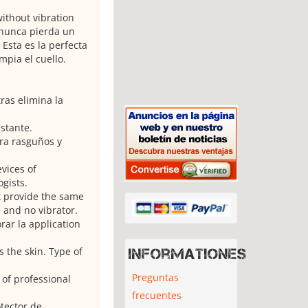
without vibration
 nunca pierda un
.
Esta es la perfecta
mpia el cuello.
ras elimina la
stante.
ra rasguños y
vices of
gists.
t provide the same
e and no vibrator.
rar la application
s the skin.
Type of
Informationes
Preguntas
 of professional
frecuentes
otector de