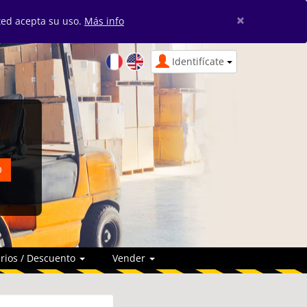
×
sted acepta su uso.
Más info
Identifícate
rios / Descuento
Vender