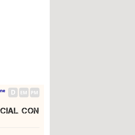
ene
cial con