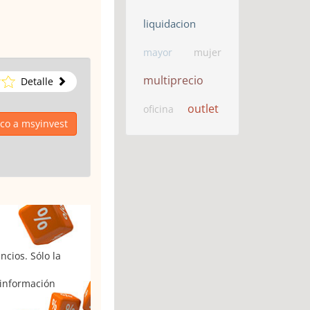
liquidacion
mayor
mujer
multiprecio
Detalle
outlet
oficina
ico a msyinvest
cios. Sólo la
 información