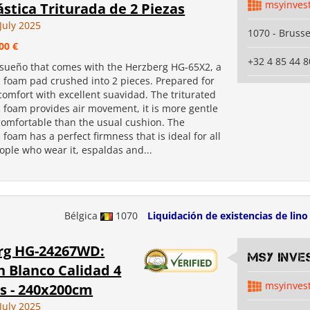
msyinves
ástica Triturada de 2 Piezas
July 2025
1070 - Brusse
00 €
+32 4 85 44 8
 sueño that comes with the Herzberg HG-65X2, a
c foam pad crushed into 2 pieces. Prepared for
mfort with excellent suavidad. The triturated
c foam provides air movement, it is more gentle
omfortable than the usual cushion. The
c foam has a perfect firmness that is ideal for all
ople who wear it, espaldas and...
Bélgica
1070
Liquidación de existencias de lino
rg HG-24267WD:
MSY INVE
 Blanco Calidad 4
msyinves
as - 240x200cm
July 2025