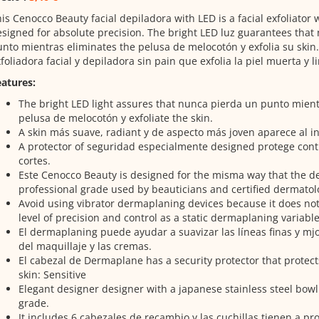
is Cenocco Beauty facial depiladora with LED is a facial exfoliator 
signed for absolute precision.
The bright LED luz guarantees that
nto mientras eliminates the pelusa de melocotón y exfolia su skin
foliadora facial y depiladora sin pain que exfolia la piel muerta y li
atures:
The bright LED light assures that nunca pierda un punto mient
pelusa de melocotón y exfoliate the skin.
A skin más suave, radiant y de aspecto más joven aparece al in
A protector of seguridad especialmente designed protege cont
cortes.
Este Cenocco Beauty is designed for the misma way that the de
professional grade used by beauticians and certified dermatolo
Avoid using vibrator dermaplaning devices because it does no
level of precision and control as a static dermaplaning variabl
El dermaplaning puede ayudar a suavizar las líneas finas y mjo
del maquillaje y las cremas.
El cabezal de Dermaplane has a security protector that protect
skin: Sensitive
Elegant designer designer with a japanese stainless steel bowl
grade.
It includes 6 cabezales de recambio y las cuchillas tienen a pr