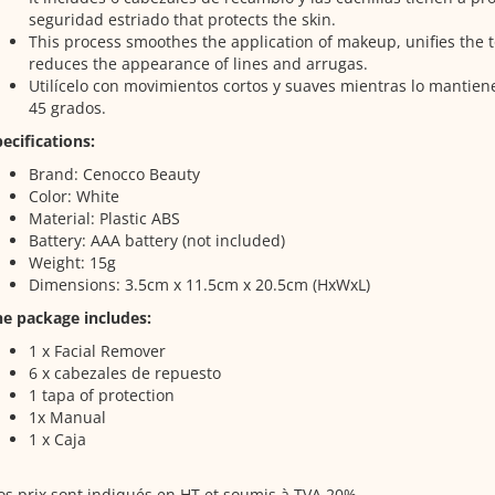
seguridad estriado that protects the skin.
This process smoothes the application of makeup, unifies the t
reduces the appearance of lines and arrugas.
Utilícelo con movimientos cortos y suaves mientras lo mantien
45 grados.
ecifications:
Brand: Cenocco Beauty
Color: White
Material: Plastic ABS
Battery: AAA battery (not included)
Weight: 15g
Dimensions: 3.5cm x 11.5cm x 20.5cm (HxWxL)
he package includes:
1 x Facial Remover
6 x cabezales de repuesto
1 tapa of protection
1x Manual
1 x Caja
s prix sont indiqués en HT et soumis à TVA 20%