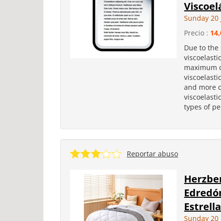
Viscoel
Sunday 20 
Precio :
14,
Due to the
viscoelasti
maximum co
viscoelasti
and more c
viscoelasti
types of pe
Reportar abuso
Herzbe
Edredón
Estrell
Sunday 20 