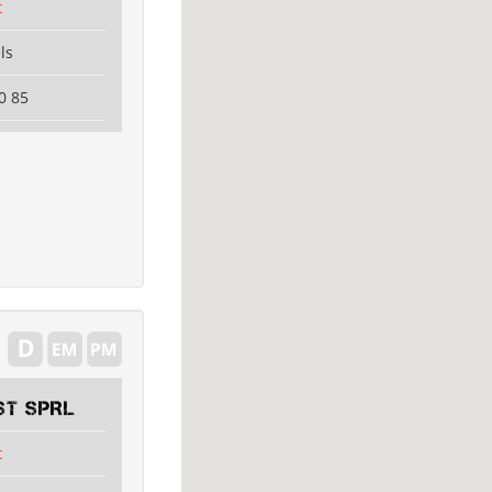
t
ls
0 85
ST SPRL
t