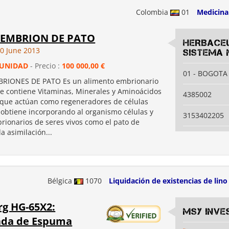
Colombia
01
Medicina
 EMBRION DE PATO
HERBACE
0 June 2013
SISTEMA 
UNIDAD
- Precio :
100 000,00 €
01 - BOGOTA
BRIONES DE PATO Es un alimento embrionario
ue contiene Vitaminas, Minerales y Aminoácidos
4385002
 que actúan como regeneradores de células
 obtiene incorporando al organismo células y
3153402205
brionarios de seres vivos como el pato de
 asimilación...
Bélgica
1070
Liquidación de existencias de lino
rg HG-65X2:
MSY INVE
da de Espuma