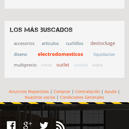
Los más buscados
destockage
accesorios
artículos
cuchillos
electrodomesticos
diseno
liquidacion
outlet
multiprecio
ninos
unidad
video
Anuncios Mayoristas
|
Comprar
|
Contratación
|
Ayuda
|
Nuestros socios
|
Condiciones Generales