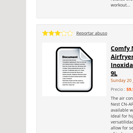
workout...
Reportar abuso
Comfy 
Airfrye
Inoxida
9L
Sunday 20 
Precio :
59,
The air co
Nest CN-AF
available w
Ideal for 
versatilidad
allow for 