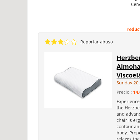
Ceno
reduc
Reportar abuso
Herzbe
Almoha
Viscoel
Sunday 20 
Precio :
14,
Experience 
the Herzbe
and advanc
chair is e
contour an
body. Prope
relaxes th