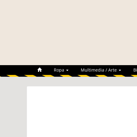
Ropa
Multimedia / Arte
B