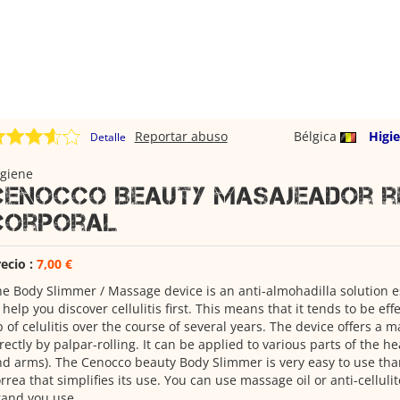
Reportar abuso
Bélgica
Higi
Detalle
igiene
Cenocco Beauty Masajeador 
corporal
ecio :
7,00 €
e Body Slimmer / Massage device is an anti-almohadilla solution e
 help you discover cellulitis first.
This means that it tends to be effe
 of celulitis over the course of several years.
The device offers a m
rectly by palpar-rolling.
It can be applied to various parts of the he
nd arms).
The Cenocco beauty Body Slimmer is very easy to use tha
rrea that simplifies its use.
You can use massage oil or anti-celluli
rand you use.