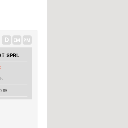
ST SPRL
t
ls
0 85