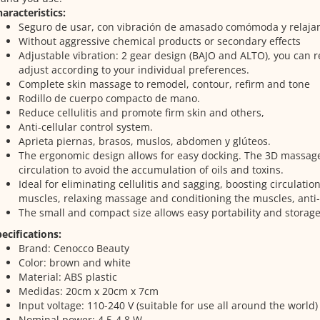
aracteristics:
Seguro de usar, con vibración de amasado comómoda y relajan
Without aggressive chemical products or secondary effects
Adjustable vibration: 2 gear design (BAJO and ALTO), you can r
adjust according to your individual preferences.
Complete skin massage to remodel, contour, refirm and tone
Rodillo de cuerpo compacto de mano.
Reduce cellulitis and promote firm skin and others,
Anti-cellular control system.
Aprieta piernas, brasos, muslos, abdomen y glúteos.
The ergonomic design allows for easy docking.
The 3D massage
circulation to avoid the accumulation of oils and toxins.
Ideal for eliminating cellulitis and sagging, boosting circulatio
muscles, relaxing massage and conditioning the muscles, anti-e
The small and compact size allows easy portability and storage
ecifications:
Brand: Cenocco Beauty
Color: brown and white
Material: ABS plastic
Medidas: 20cm x 20cm x 7cm
Input voltage: 110-240 V (suitable for use all around the world)
Nominal power: 4.5-4.8 W