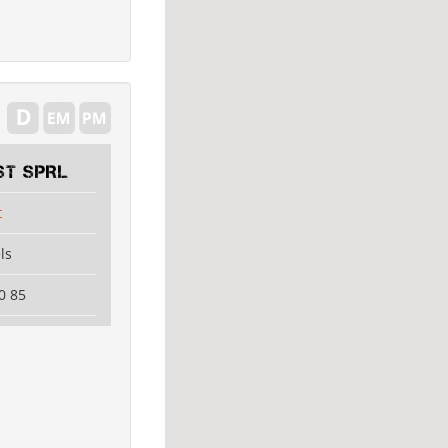
ST SPRL
t
ls
0 85