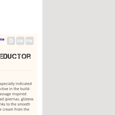
ene
reductor
specially indicated
ctive in the build-
assage inspired
ad (piernas, glúteos
nks to the smooth
te cream from the