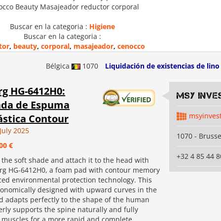
cco Beauty Masajeador reductor corporal
Buscar en la categoria :
Higiene
Buscar en la categoria :
tor
,
beauty
,
corporal
,
masajeador
,
cenocco
Bélgica
1070
Liquidación de existencias de lino
rg HG-6412H0:
MSY INVE
da de Espuma
msyinves
ástica Contour
July 2025
1070 - Brusse
00 €
+32 4 85 44 8
the soft shade and attach it to the head with
rg HG-6412H0, a foam pad with contour memory
ed environmental protection technology. This
rgonomically designed with upward curves in the
d adapts perfectly to the shape of the human
rly supports the spine naturally and fully
e muscles for a more rapid and complete