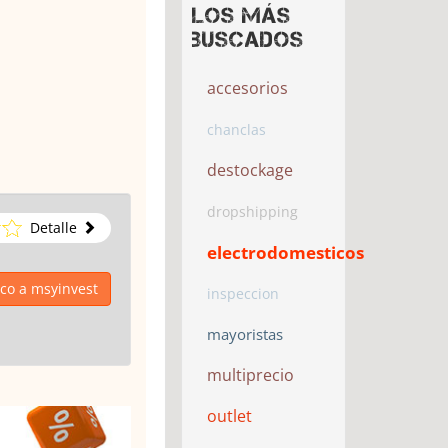
Los más
buscados
accesorios
chanclas
destockage
dropshipping
Detalle
electrodomesticos
ico a msyinvest
inspeccion
mayoristas
multiprecio
outlet