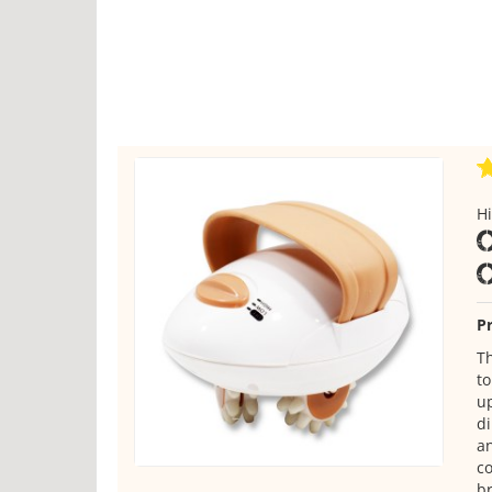
H
Pr
Th
to
up
di
a
co
b