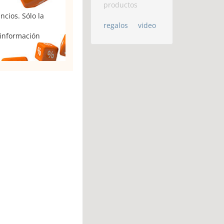
productos
cios. Sólo la
regalos
video
 información