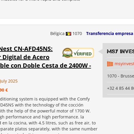
Bélgica
1070
Transferencia empresa
Nest CN-AFD45NS:
MSY INVE
r Digital de Acero
msyinves
ble con Doble Cesta de 2400W -
1070 - Brusse
July 2025
+32 4 85 44 8
90 €
nditioning system is equipped with the Comfy
D45NS with the technology of the cocción
ith the help of the powerful motor of 1700 W.
high performance and high performance. la
 en la cocina, with 4.5 litres, such as free air, to
separate platos separately, with the same number