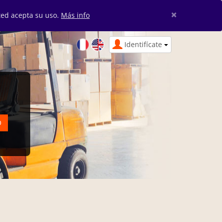
×
sted acepta su uso.
Más info
Identifícate