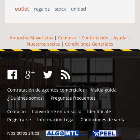
outlet
regalos
stock
unidad
Anuncios Mayoristas
|
Comprar
|
Contratación
|
Ayuda
|
Nuestros socios
|
Condiciones Generales
Contratación de agentes comerciales
Visitia guida
¿ Quiénes somos?
Preguntas frecuentes
Contacto
Convertirse en un socio
Identifícate
Registrarse
Información Legal
Condiciones de venta
Nos otros sitios