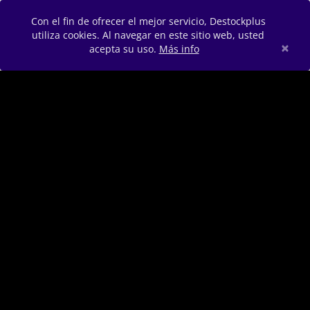
Con el fin de ofrecer el mejor servicio, Destockplus
utiliza cookies. Al navegar en este sitio web, usted
×
acepta su uso.
Más info