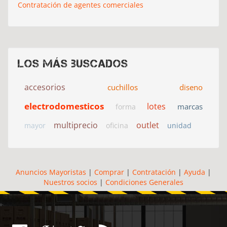
Contratación de agentes comerciales
Los más buscados
accesorios
cuchillos
diseno
electrodomesticos
lotes
marcas
forma
multiprecio
outlet
mayor
oficina
unidad
Anuncios Mayoristas
|
Comprar
|
Contratación
|
Ayuda
|
Nuestros socios
|
Condiciones Generales