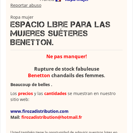
Reportar abuso
Ropa mujer
Espacio libre para las
mujeres suéteres
Benetton.
Ne pas manquer!
Rupture de stock fabuleuse
Benetton
chandails des femmes
.
Beaucoup de belles .
Los
precios
y las
cantidades
se muestran en nuestro
sitio web:
www.firozadistribution.com
Mail:
firozadistribution@hotmail.fr
Usted también tiene la oportunidad de adquirir nuestros lotes en