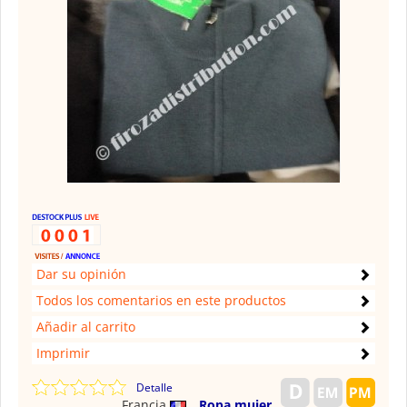
Dar su opinión
Todos los comentarios en este productos
Añadir al carrito
Imprimir
Detalle
Francia
Ropa mujer