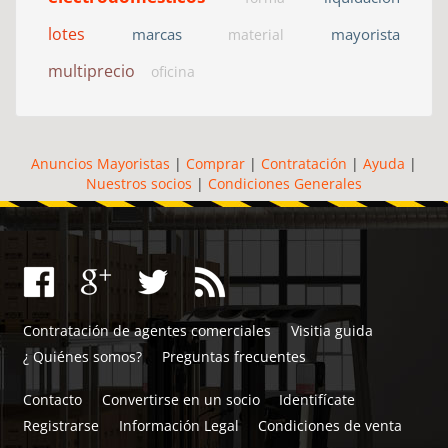
lotes
marcas
mayorista
material
multiprecio
oficina
Anuncios Mayoristas
|
Comprar
|
Contratación
|
Ayuda
|
Nuestros socios
|
Condiciones Generales
Contratación de agentes comerciales
Visitia guida
¿ Quiénes somos?
Preguntas frecuentes
Contacto
Convertirse en un socio
Identifícate
Registrarse
Información Legal
Condiciones de venta