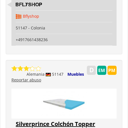
Bflyshop
Bflyshop
51147 - Colonia
+4917661438236
Alemania
51147
Muebles
Reportar abuso
Silverprince Colchón Topper