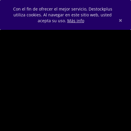
Con el fin de ofrecer el mejor servicio, Destockplus
utiliza cookies. Al navegar en este sitio web, usted
×
acepta su uso.
Más info