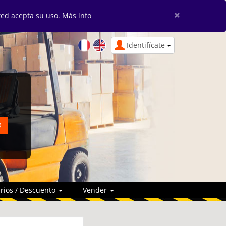
×
sted acepta su uso.
Más info
Identifícate
rios / Descuento
Vender