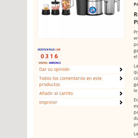
Pr
R
P
Pr
en
po
ga
el
La
Dar su opinión
qu
Todos los comentarios en este
co
productos
ga
le
Añadir al carrito
Eq
Imprimir
es
pa
du
pr
La