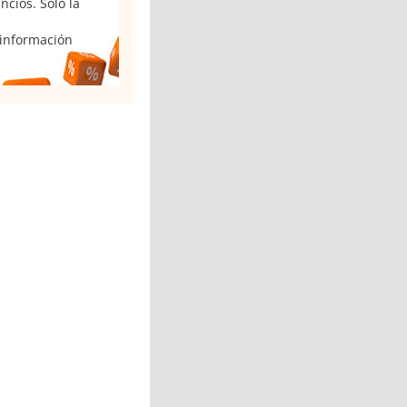
cios. Sólo la
 información