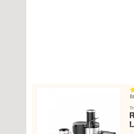
R
T
R