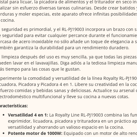
istal para licuar, la picadora de alimentos y el triturador en seco i
alizar sin esfuerzo diversas tareas culinarias. Desde crear batidos 
rduras y moler especias, este aparato ofrece infinitas posibilidade
 cocina.
 seguridad es primordial, y el RL-PJ19003 incorpora un brazo con 
 seguridad para evitar cualquier percance durante el funcionamie
rcasa de acero inoxidable no sólo añade un toque de elegancia a s
mbién garantiza la durabilidad para un rendimiento duradero.
 limpieza después del uso es muy sencilla, ya que todas las piezas
eden lavar en el lavavajillas. Diga adiós a la tediosa limpieza manu
s tiempo para las cosas que le gustan.
perimente la comodidad y versatilidad de la línea Royalty RL-PJ190
cuadora, Picadora y Picadora 4 en 1. Libere su creatividad en la co
fuerzo comidas y bebidas sanas y deliciosas. Actualice su arsenal 
ectrodoméstico multifuncional y lleve su cocina a nuevas cotas.
racterísticas:
Versatilidad 4 en 1:
La Royalty Line RL-PJ19003 combina las fu
exprimidor, licuadora, picadora y trituradora en un práctico a
versatilidad y ahorrando un valioso espacio en la cocina.
Potente motor de 1000W:
Equipado con un motor de alto ren