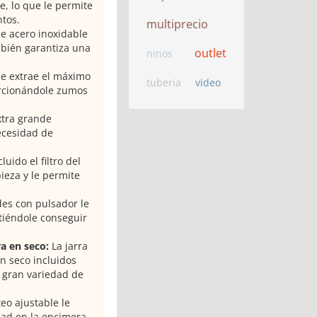
e, lo que le permite
tos.
multiprecio
e acero inoxidable
mbién garantiza una
outlet
ninos
ble extrae el máximo
tuberia
video
orcionándole zumos
xtra grande
ecesidad de
uido el filtro del
pieza y le permite
des con pulsador le
itiéndole conseguir
ra en seco:
La jarra
en seco incluidos
 gran variedad de
eo ajustable le
dad en la encimera.