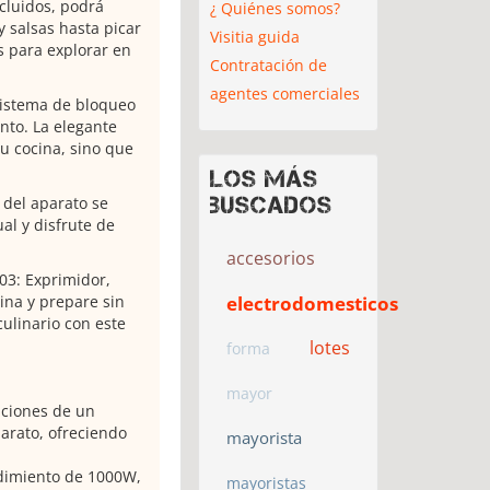
ncluidos, podrá
¿ Quiénes somos?
y salsas hasta picar
Visitia guida
s para explorar en
Contratación de
agentes comerciales
sistema de bloqueo
nto. La elegante
u cocina, sino que
Los más
buscados
 del aparato se
al y disfrute de
accesorios
03: Exprimidor,
electrodomesticos
cina y prepare sin
culinario con este
lotes
forma
mayor
nciones de un
parato, ofreciendo
mayorista
dimiento de 1000W,
mayoristas