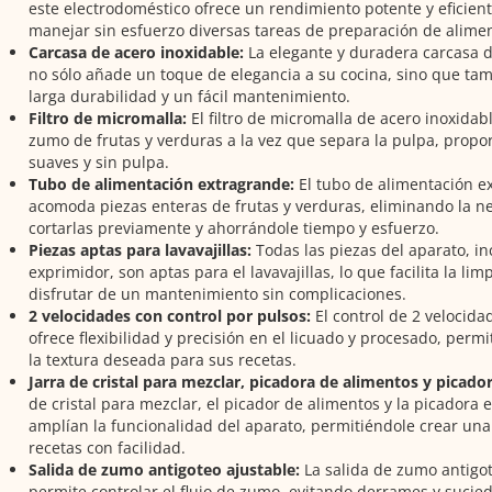
este electrodoméstico ofrece un rendimiento potente y eficient
manejar sin esfuerzo diversas tareas de preparación de alimen
Carcasa de acero inoxidable:
La elegante y duradera carcasa d
no sólo añade un toque de elegancia a su cocina, sino que ta
larga durabilidad y un fácil mantenimiento.
Filtro de micromalla:
El filtro de micromalla de acero inoxida
zumo de frutas y verduras a la vez que separa la pulpa, prop
suaves y sin pulpa.
Tubo de alimentación extragrande:
El tubo de alimentación e
acomoda piezas enteras de frutas y verduras, eliminando la n
cortarlas previamente y ahorrándole tiempo y esfuerzo.
Piezas aptas para lavavajillas:
Todas las piezas del aparato, incl
exprimidor, son aptas para el lavavajillas, lo que facilita la lim
disfrutar de un mantenimiento sin complicaciones.
2 velocidades con control por pulsos:
El control de 2 velocida
ofrece flexibilidad y precisión en el licuado y procesado, perm
la textura deseada para sus recetas.
Jarra de cristal para mezclar, picadora de alimentos y picado
de cristal para mezclar, el picador de alimentos y la picadora 
amplían la funcionalidad del aparato, permitiéndole crear una
recetas con facilidad.
Salida de zumo antigoteo ajustable:
La salida de zumo antigot
permite controlar el flujo de zumo, evitando derrames y sucie