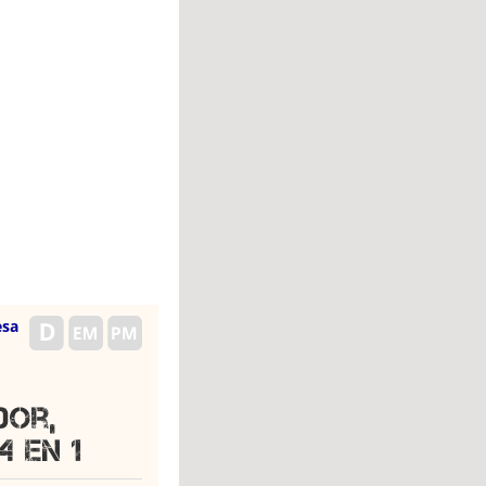
esa
dor,
4 en 1