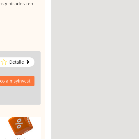
os y picadora en
Detalle
ico a msyinvest