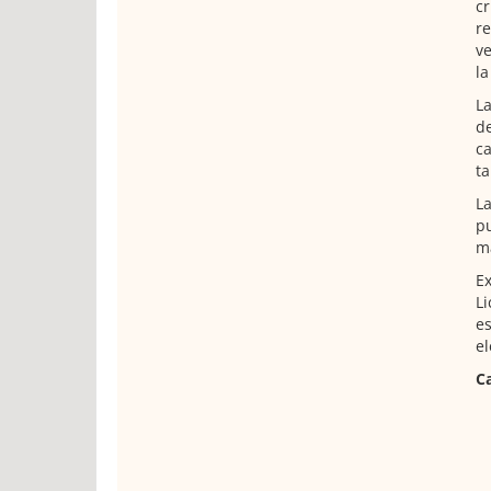
cr
re
ve
la
La
de
ca
ta
La
pu
má
Ex
Li
es
el
Ca