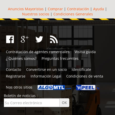
Anuncios Mayoristas
|
Comprar
|
Contratación
|
Ayuda
|
Nuestros socios
|
Condiciones Generales
Contratación de agentes comerciales
Visitia guida
¿ Quiénes somos?
Preguntas frecuentes
Contacto
Convertirse en un socio
Identifícate
Registrarse
Información Legal
Condiciones de venta
Nos otros sitios
Boletín de noticias :