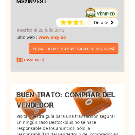
msyinvest
Detalle
Inscrito el 25 julio 2013
Sitio web :
www.msy.be
Enviar un correo electrónico a msyinvest
msyinvest
BUEN TRATO: COMPRAR DEL
VENDEDOR
Visita nuestra guía para una transacción segura!
En ningún caso Destockplus no se hace
responsable de los anuncios. Sólo la
responsabilidad del vendedor o del comprador en