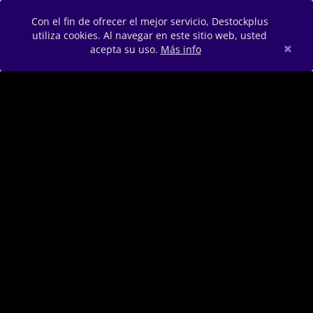
Con el fin de ofrecer el mejor servicio, Destockplus
utiliza cookies. Al navegar en este sitio web, usted
×
acepta su uso.
Más info