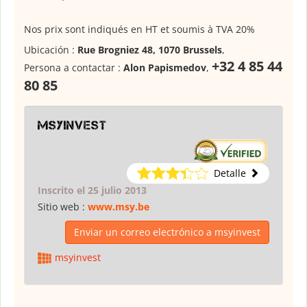
Nos prix sont indiqués en HT et soumis à TVA 20%
Ubicación :
Rue Brogniez 48, 1070 Brussels
,
+32 4 85 44
Persona a contactar :
Alon Papismedov
,
80 85
msyinvest
Detalle
Inscrito el 25 julio 2013
Sitio web :
www.msy.be
Enviar un correo electrónico a msyinvest
msyinvest