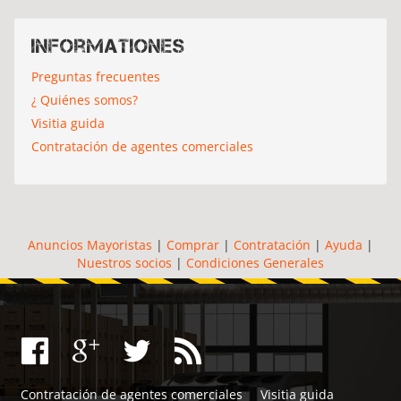
Informationes
Preguntas frecuentes
¿ Quiénes somos?
Visitia guida
Contratación de agentes comerciales
Anuncios Mayoristas
|
Comprar
|
Contratación
|
Ayuda
|
Nuestros socios
|
Condiciones Generales
Contratación de agentes comerciales
Visitia guida