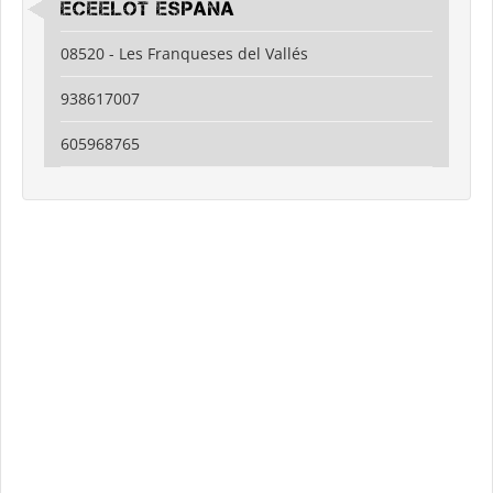
Eceelot España
08520 - Les Franqueses del Vallés
938617007
605968765