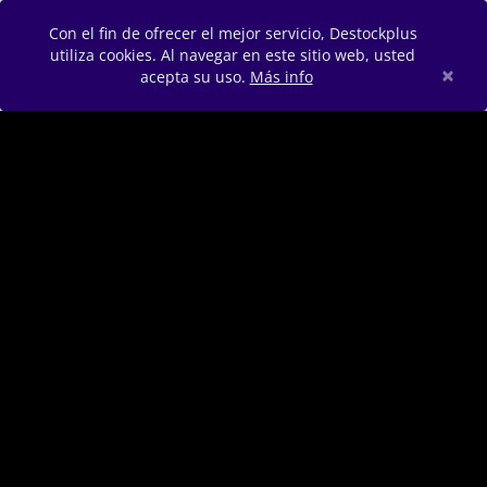
Con el fin de ofrecer el mejor servicio, Destockplus
utiliza cookies. Al navegar en este sitio web, usted
×
acepta su uso.
Más info