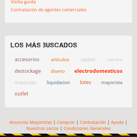
Visitia guida
Contratación de agentes comerciales
Los más buscados
accesorios
artículos
calidad
camara
electrodomesticos
destockage
diseno
lotes
liquidacion
mayorista
inspeccion
outlet
Anuncios Mayoristas
|
Comprar
|
Contratación
|
Ayuda
|
Nuestros socios
|
Condiciones Generales