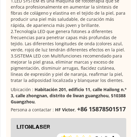
1.LED SYSTEM es una máquina de fototerapia que se
enfoca profesionalmente en aumentar la síntesis de
fibras de colágeno y elastina en el tejido de la piel, para
producir una piel más saludable, de curación más
rápida, de apariencia más joven y brillante.
2.Tecnología LED que genera fotones a diferentes
frecuencias para penetrar capas más profundas de
tejido. Las diferentes longitudes de onda (colores azul,
verde, rojo) de luz tendrán diferentes efectos en la piel.
3.SISTEMA LED con Multifunciones recomendado para
mejorar la piel grasa, eliminar marcas y exceso de
pigmentación, disminuir arrugas, flacidez cutánea,
líneas de expresión y piel de naranja, reafirmar la piel,
tratar la adiposidad localizada y blanquear los dientes.
Ubicación :
Habitación 201, edificio 11, calle Hailong n.º
3, calle zhongnan, distrito de liwan guangzhou, 510388
Guangzhou
,
+86 15878501517
Persona a contactar :
HF Victor
,
Litonlaser