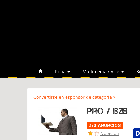
Ropa
Multimedia / Arte
B
Convertirse en esponsor de categoría >
Pro / B2B
250 Anuncios
Notación