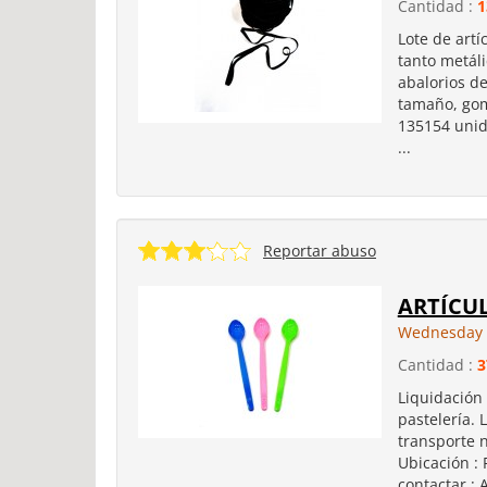
Cantidad :
1
Lote de art
tanto metáli
abalorios de
tamaño, gom
135154 unid
...
Reportar abuso
ARTÍCUL
Wednesday 1
Cantidad :
3
Liquidación 
pastelería. 
transporte n
Ubicación :
contactar : 