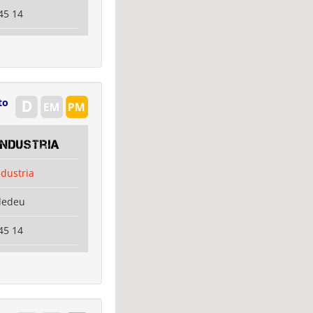
45 14
to
Industria
ndustria
dedeu
45 14