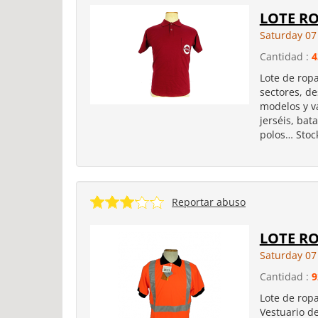
LOTE R
Saturday 07
Cantidad :
4
Lote de ropa
sectores, de
modelos y va
jerséis, bat
polos… Stoc
Reportar abuso
LOTE R
Saturday 07
Cantidad :
9
Lote de ropa
Vestuario de