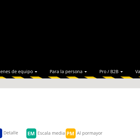
ienes de equipo
Para la persona
Pro / B2B
Va
Detalle
Escala media
Al pormayor