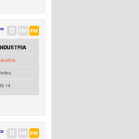
ón
Industria
ndustria
dedeu
45 14
to