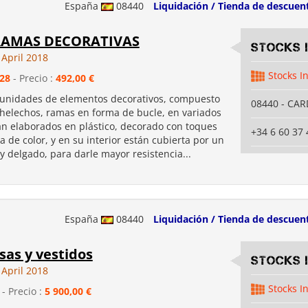
España
08440
Liquidación / Tienda de descuen
RAMAS DECORATIVAS
Stocks 
 April 2018
Stocks I
28
- Precio :
492,00 €
 unidades de elementos decorativos, compuesto
08440 - CA
 helechos, ramas en forma de bucle, en variados
tán elaborados en plástico, decorado con toques
+34 6 60 37 
 de color, y en su interior están cubierta por un
 delgado, para darle mayor resistencia...
España
08440
Liquidación / Tienda de descuen
sas y vestidos
Stocks 
 April 2018
Stocks I
- Precio :
5 900,00 €