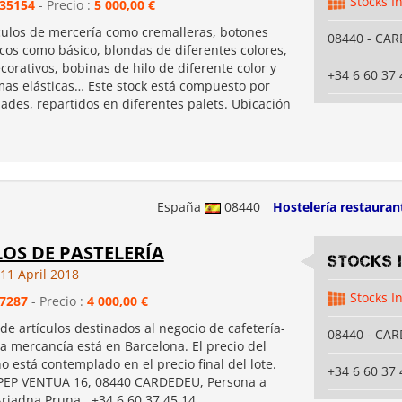
Stocks I
35154
- Precio :
5 000,00 €
ículos de mercería como cremalleras, botones
08440 - CA
cos como básico, blondas de diferentes colores,
corativos, bobinas de hilo de diferente color y
+34 6 60 37 
as elásticas… Este stock está compuesto por
ades, repartidos en diferentes palets. Ubicación
España
08440
Hostelería restauran
OS DE PASTELERÍA
Stocks 
1 April 2018
Stocks I
7287
- Precio :
4 000,00 €
de artículos destinados al negocio de cafetería-
08440 - CA
La mercancía está en Barcelona. El precio del
o está contemplado en el precio final del lote.
+34 6 60 37 
 PEP VENTUA 16, 08440 CARDEDEU, Persona a
Ariadna Pruna , +34 6 60 37 45 14