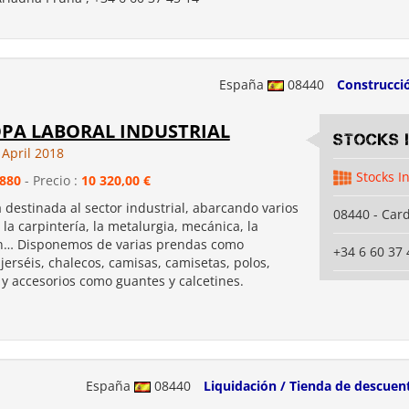
España
08440
Construcci
OPA LABORAL INDUSTRIAL
Stocks 
 April 2018
Stocks I
880
- Precio :
10 320,00 €
 destinada al sector industrial, abarcando varios
08440 - Car
 la carpintería, la metalurgia, mecánica, la
n… Disponemos de varias prendas como
+34 6 60 37 
jerséis, chalecos, camisas, camisetas, polos,
 y accesorios como guantes y calcetines.
España
08440
Liquidación / Tienda de descuen