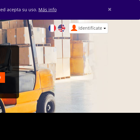
×
sted acepta su uso.
Más info
Identifícate