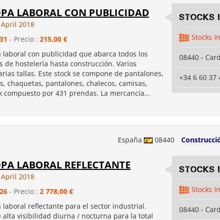
OPA LABORAL CON PUBLICIDAD
Stocks 
 April 2018
Stocks I
31
- Precio :
215,00 €
 laboral con publicidad que abarca todos los
08440 - Car
s de hostelería hasta construcción. Varios
rias tallas. Este stock se compone de pantalones,
+34 6 60 37 
as, chaquetas, pantalones, chalecos, camisas,
k compuesto por 431 prendas. La mercancía...
España
08440
Construcci
OPA LABORAL REFLECTANTE
Stocks 
 April 2018
Stocks I
26
- Precio :
2 778,00 €
 laboral reflectante para el sector industrial.
08440 - Car
 alta visibilidad diurna / nocturna para la total