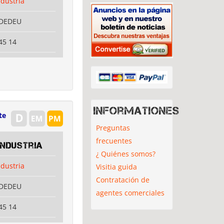
ndustria
RDEDEU
45 14
Informationes
te
Preguntas
frecuentes
Industria
¿ Quiénes somos?
ndustria
Visitia guida
Contratación de
RDEDEU
agentes comerciales
45 14