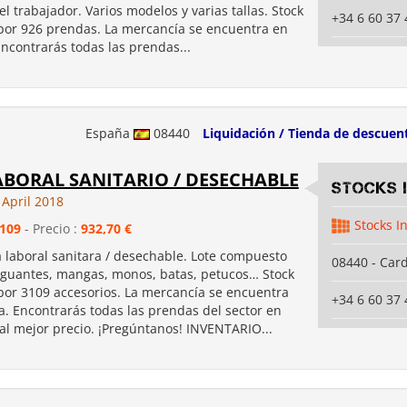
l trabajador. Varios modelos y varias tallas. Stock
+34 6 60 37 
or 926 prendas. La mercancía se encuentra en
ncontrarás todas las prendas...
España
08440
Liquidación / Tienda de descuen
BORAL SANITARIO / DESECHABLE
Stocks 
 April 2018
Stocks I
109
- Precio :
932,70 €
a laboral sanitara / desechable. Lote compuesto
08440 - Car
, guantes, mangas, monos, batas, petucos… Stock
or 3109 accesorios. La mercancía se encuentra
+34 6 60 37 
a. Encontrarás todas las prendas del sector en
 al mejor precio. ¡Pregúntanos! INVENTARIO...