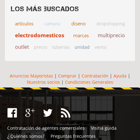
Los más buscados
artículos
diseno
camara
dropshipping
electrodomesticos
multiprecio
marcas
outlet
precio
tuberias
unidad
venta
Anuncios Mayoristas
|
Comprar
|
Contratación
|
Ayuda
|
Nuestros socios
|
Condiciones Generales
Contratación de agentes comerciales
Visitia guida
¿ Quiénes somos?
Preguntas frecuentes