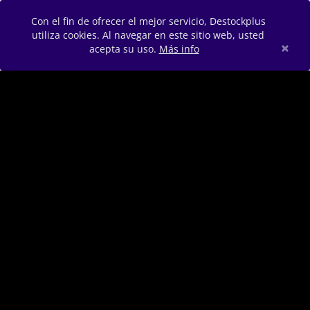
Con el fin de ofrecer el mejor servicio, Destockplus
utiliza cookies. Al navegar en este sitio web, usted
×
acepta su uso.
Más info