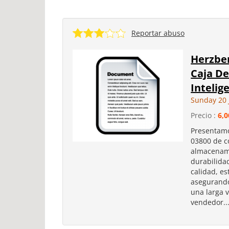
Reportar abuso
Herzbe
Caja De
Intelig
Sunday 20 
Precio :
6,0
Presentamo
03800 de c
almacenami
durabilidad
calidad, es
asegurando
una larga 
vendedor..