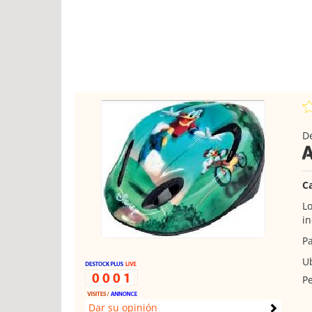
D
C
Lo
in
Pa
Ub
Pe
Dar su opinión