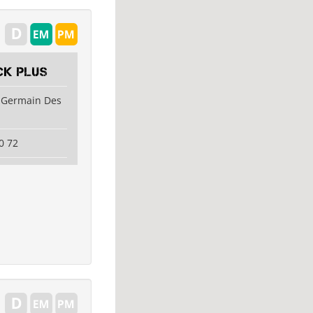
ck Plus
t Germain Des
0 72