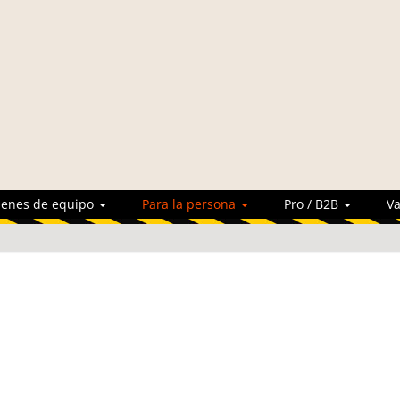
ienes de equipo
Para la persona
Pro / B2B
Va