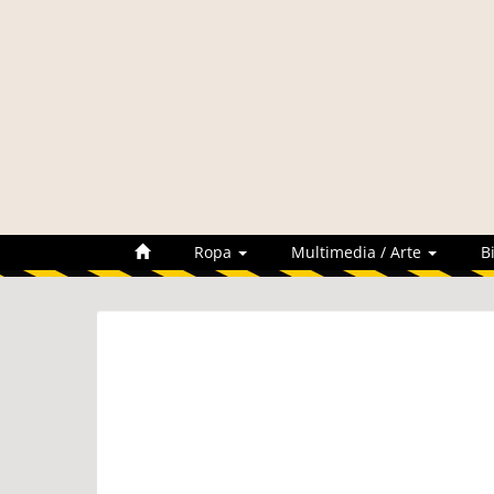
Ropa
Multimedia / Arte
B