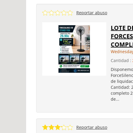
Reportar abuso
LOTE D
FORCES
COMPLE
Wednesday
Cantidad :
Disponemos
ForceSilen
de liquidac
Cantidad: 
completo 2
de...
Reportar abuso