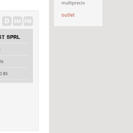
multiprecio
outlet
ST SPRL
t
ls
0 85