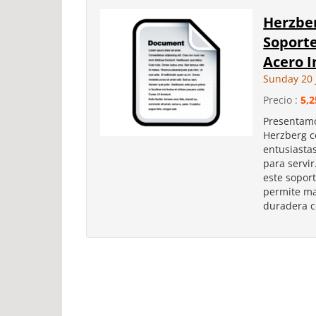
Herzber
Soporte
Acero I
Sunday 20 
Precio :
5,2
Presentamo
Herzberg c
entusiastas
para servi
este soport
permite ma
duradera co