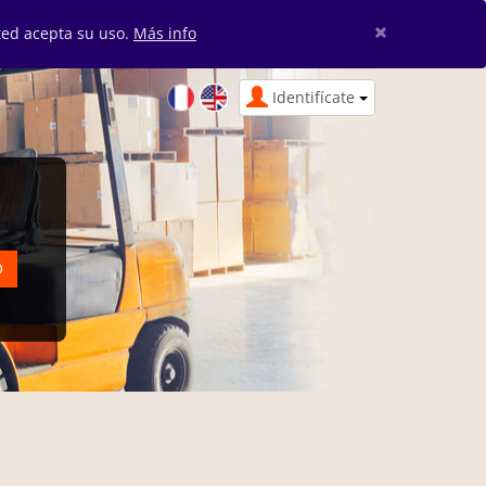
×
sted acepta su uso.
Más info
Identifícate