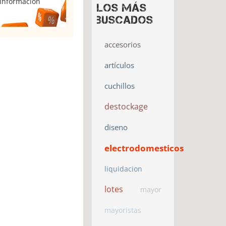
 información
Los más
buscados
accesorios
artículos
cuchillos
destockage
diseno
electrodomesticos
liquidacion
lotes
mayor
mayoristas