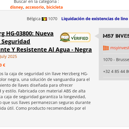
Buscar en la categoria :
disney
,
accesorio
,
bicicleta
Bélgica
1070
Liquidación de existencias de lino
rg HG-03800: Nueva
MSY INVE
 Seguridad
msyinves
ente Y Resistente Al Agua - Negra
July 2025
1070 - Brusse
0 €
+32 4 85 44 8
s la caja de seguridad sin llave Herzberg HG-
olor negra, una solución de vanguardia para el
ento de llaves diseñada para ofrecer
 y estilo. Fabricada con material ABS de alta
ta caja de seguridad garantiza la longevidad,
 que sus llaves permanezcan seguras durante
vida útil. Como producto recomendado por el
.