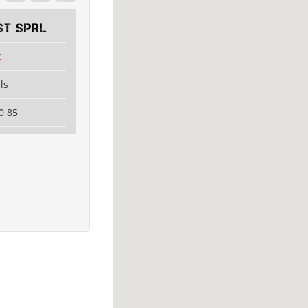
ST SPRL
t
ls
0 85