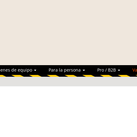
ienes de equipo
Para la persona
Pro / B2B
Va