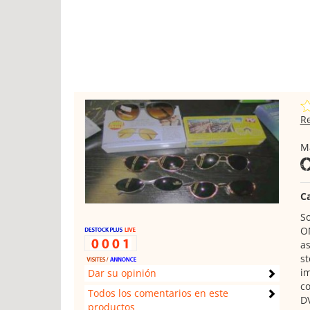
R
Ma
C
So
ON
as
st
im
Dar su opinión
co
Todos los comentarios en este
DV
productos