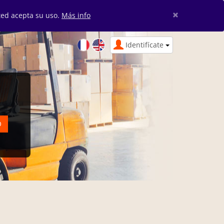
×
sted acepta su uso.
Más info
Identifícate