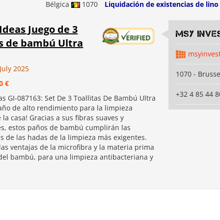
Bélgica
1070
Liquidación de existencias de lino
Ideas Juego de 3
MSY INVE
as de bambú Ultra
msyinves
July 2025
1070 - Brusse
0 €
+32 4 85 44 8
as GI-087163: Set De 3 Toallitas De Bambú Ultra
año de alto rendimiento para la limpieza
 la casa! Gracias a sus fibras suaves y
s, estos paños de bambú cumplirán las
as de las hadas de la limpieza más exigentes.
as ventajas de la microfibra y la materia prima
del bambú, para una limpieza antibacteriana y