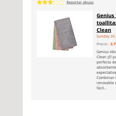
Reportar abuso
Genius 
toallit
Clean
Sunday 20 
Precio :
3,7
Genius Ide
Clean ¡El p
perfecta de
absorbente
expectativ
Combinan l
renovable 
fácil...