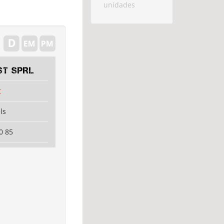
unidades
ST SPRL
t
ls
0 85