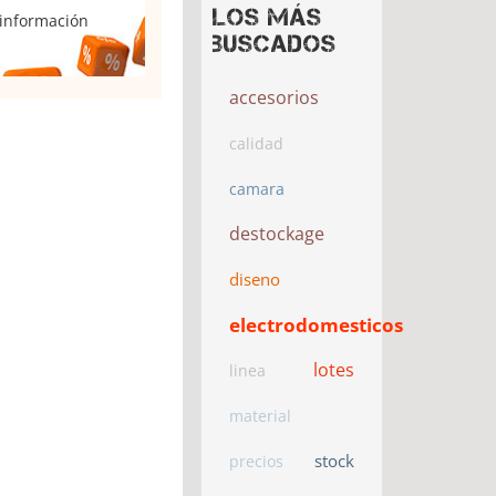
Los más
 información
buscados
accesorios
calidad
camara
destockage
diseno
electrodomesticos
lotes
linea
material
stock
precios