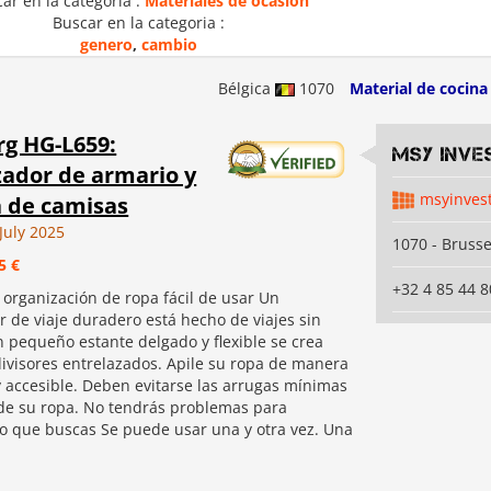
ar en la categoria :
Materiales de ocasión
Buscar en la categoria :
genero
,
cambio
Bélgica
1070
Material de cocina
g HG-L659:
MSY INVE
ador de armario y
msyinves
 de camisas
July 2025
1070 - Brusse
5 €
+32 4 85 44 8
 organización de ropa fácil de usar Un
r de viaje duradero está hecho de viajes sin
n pequeño estante delgado y flexible se crea
ivisores entrelazados. Apile su ropa de manera
 accesible. Deben evitarse las arrugas mínimas
 de su ropa. No tendrás problemas para
lo que buscas Se puede usar una y otra vez. Una