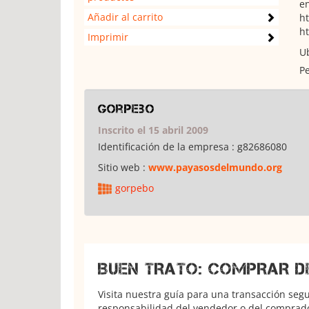
e
Añadir al carrito
h
h
Imprimir
Ub
Pe
gorpebo
Inscrito el 15 abril 2009
Identificación de la empresa :
g82686080
Sitio web :
www.payasosdelmundo.org
gorpebo
BUEN TRATO: COMPRAR D
Visita nuestra guía para una transacción seg
responsabilidad del vendedor o del comprador