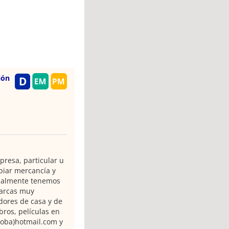
ión
resa, particular u
biar mercancía y
tualmente tenemos
marcas muy
dores de casa y de
bros, películas en
roba)hotmail.com y