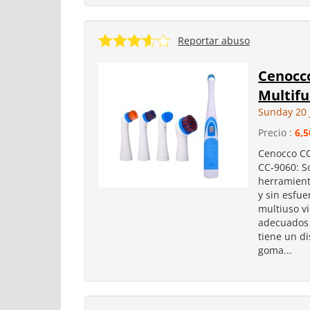
Reportar abuso
Cenocc
Multifu
Sunday 20 
Precio :
6,5
Cenocco CC
CC-9060: S
herramient
y sin esfue
multiuso vi
adecuados 
tiene un d
goma...