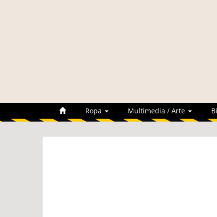
Ropa
Multimedia / Arte
B