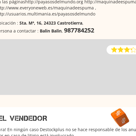
n las páginashttp://payasosdelmundo.org http://maquinadeespum
ttp://www.everyoneweb.es/maquinadeespuma ,
ttp://usuarios.multimania.es/payasosdelmundo
icación :
Sta. Mª, 16, 24323 Castrotierra
,
987784252
rsona a contactar :
Balin Balin
,
EL VENDEDOR
ura! En ningún caso Destockplus no se hace responsable de los anun
 en caso de litigio está involucrado.