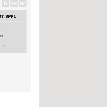
ST SPRL
t
ls
0 85