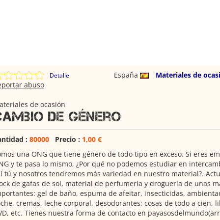
España
Materiales de ocas
Detalle
eportar abuso
teriales de ocasión
Cambio de género
antidad :
80000
Precio :
1,00 €
mos una ONG que tiene género de todo tipo en exceso. Si eres emp
G y te pasa lo mismo, ¿Por qué no podemos estudiar en intercam
í tú y nosotros tendremos más variedad en nuestro material?. Ac
ock de gafas de sol, material de perfumería y droguería de unas 
portantes: gel de baño, espuma de afeitar, insecticidas, ambienta
che, cremas, leche corporal, desodorantes; cosas de todo a cien, li
D, etc. Tienes nuestra forma de contacto en payasosdelmundo(ar