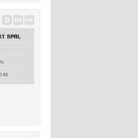
ST SPRL
t
ls
0 85