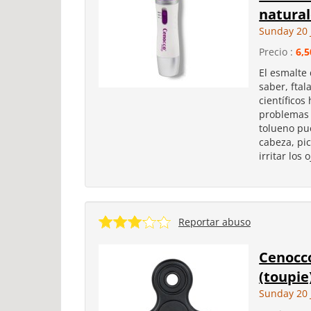
natural
Sunday 20 
Precio :
6,5
El esmalte 
saber, ftal
científico
problemas 
tolueno pu
cabeza, pic
irritar los 
Reportar abuso
Cenocco
(toupie
Sunday 20 