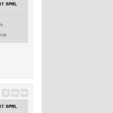
ST SPRL
t
ls
0 85
ST SPRL