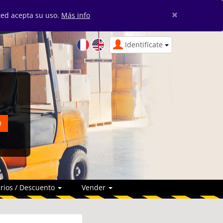
×
sted acepta su uso.
Más info
Identifícate
rios / Descuento
Vender