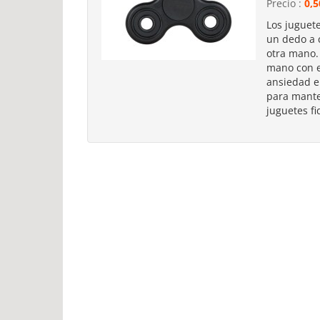
Precio :
0,5
Los juguet
un dedo a c
otra mano.
mano con e
ansiedad e
para mante
juguetes fi