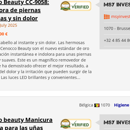
 Beauty CC-9058:
MSY INVE
ora de piernas
msyinves
s y sin dolor
July 2025
1070 - Brusse
00 €
+32 4 85 44 8
cabello al instante y sin dolor. Las hermosas
 Cenocco Beauty son el nuevo estándar de oro
lación instantánea e indolora para unas piernas
 suaves. Este es un magnífico removedor de
e ha demostrado ofrecer el mejor resultado, a
del dolor y la irritación que pueden surgir de la
 Las luces LED brillantes y convenientes...
Bélgica
1070
Higiene
o beauty Manicura
MSY INVE
ca para las uñas