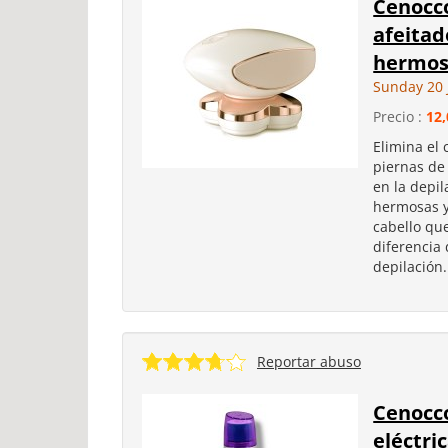
Cenocco
afeitad
hermosa
Sunday 20 
Precio :
12,
Elimina el 
piernas de
en la depi
hermosas y
cabello qu
diferencia 
depilación.
Reportar abuso
Cenocc
eléctri