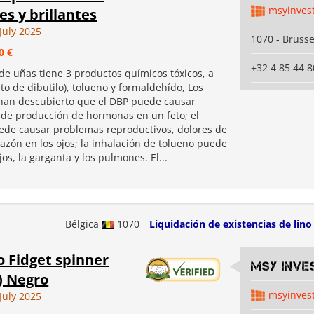
msyinves
es y brillantes
July 2025
1070 - Brusse
0 €
+32 4 85 44 8
de uñas tiene 3 productos químicos tóxicos, a
ato de dibutilo), tolueno y formaldehído, Los
s han descubierto que el DBP puede causar
de producción de hormonas en un feto; el
ede causar problemas reproductivos, dolores de
azón en los ojos; la inhalación de tolueno puede
ojos, la garganta y los pulmones. El...
Bélgica
1070
Liquidación de existencias de lino
 Fidget spinner
MSY INVE
) Negro
msyinves
July 2025