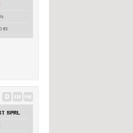
t
ls
0 85
ST SPRL
t