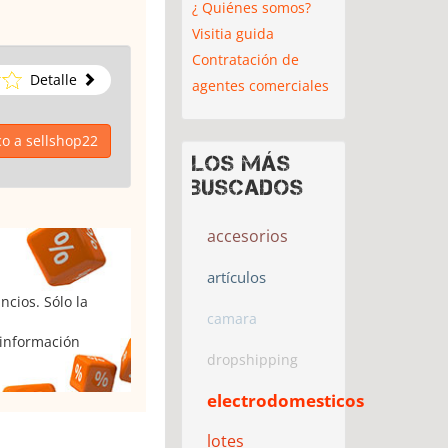
¿ Quiénes somos?
Visitia guida
Contratación de
Detalle
agentes comerciales
co a sellshop22
Los más
buscados
accesorios
artículos
cios. Sólo la
camara
 información
dropshipping
electrodomesticos
lotes