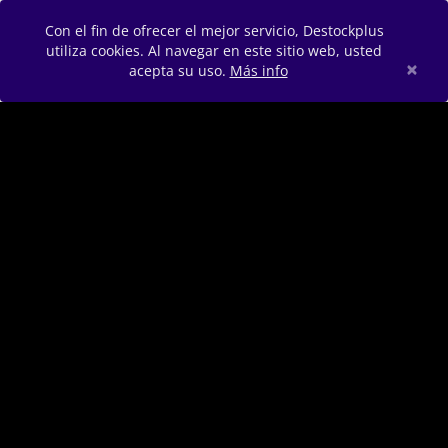
Con el fin de ofrecer el mejor servicio, Destockplus
utiliza cookies. Al navegar en este sitio web, usted
×
acepta su uso.
Más info