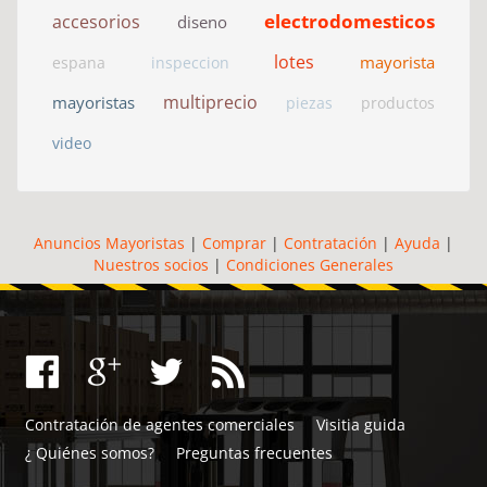
electrodomesticos
accesorios
diseno
lotes
mayorista
espana
inspeccion
multiprecio
mayoristas
piezas
productos
video
Anuncios Mayoristas
|
Comprar
|
Contratación
|
Ayuda
|
Nuestros socios
|
Condiciones Generales
Contratación de agentes comerciales
Visitia guida
¿ Quiénes somos?
Preguntas frecuentes