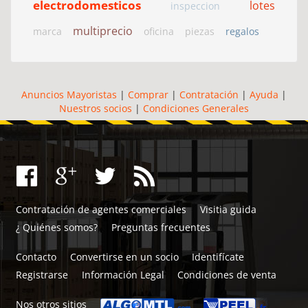
electrodomesticos
lotes
inspeccion
multiprecio
marca
oficina
piezas
regalos
Anuncios Mayoristas
|
Comprar
|
Contratación
|
Ayuda
|
Nuestros socios
|
Condiciones Generales
Contratación de agentes comerciales
Visitia guida
¿ Quiénes somos?
Preguntas frecuentes
Contacto
Convertirse en un socio
Identifícate
Registrarse
Información Legal
Condiciones de venta
Nos otros sitios