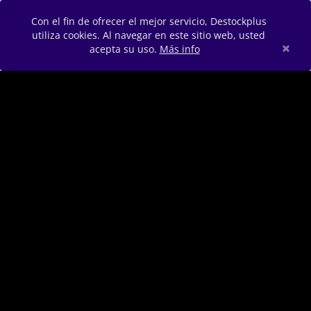
Con el fin de ofrecer el mejor servicio, Destockplus
utiliza cookies. Al navegar en este sitio web, usted
×
acepta su uso.
Más info