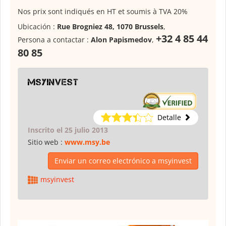
Nos prix sont indiqués en HT et soumis à TVA 20%
Ubicación :
Rue Brogniez 48, 1070 Brussels
,
+32 4 85 44
Persona a contactar :
Alon Papismedov
,
80 85
msyinvest
Detalle
Inscrito el 25 julio 2013
Sitio web :
www.msy.be
Enviar un correo electrónico a msyinvest
msyinvest